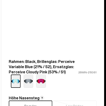
Rahmen: Black, Brillenglas: Perceive
Farbe
Variable Blue (21% / S2), Ersatzglas:
Perceive Cloudy Pink (53% / S1)
26WIN-215061
Höhe Nasensteg
Höhe
?
Nasensteg