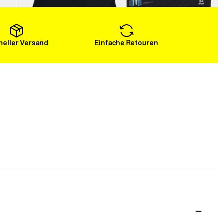
Mehr laden
eller Versand
Einfache Retouren