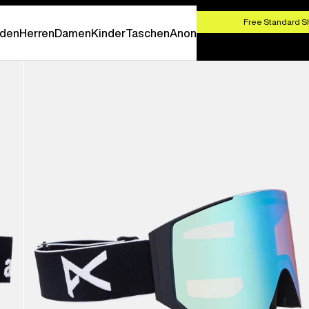
SHOP NOW
Free Standard S
den
Herren
Damen
Kinder
Taschen
Anon