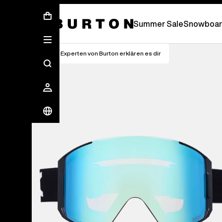
Summer Sale - Save Up To 50% Off -
Summer Sale
Snowboar
Die Experten von Burton erklären es dir