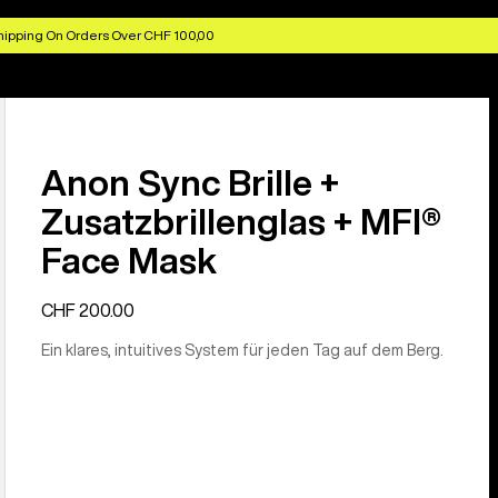
hipping On Orders Over CHF 100,00
Anon Sync Brille +
Zusatzbrillenglas + MFI®
Face Mask
CHF 200.00
Ein klares, intuitives System für jeden Tag auf dem Berg.