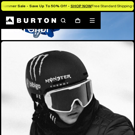
Summer Sale - Save Up To 50% Off -
SHOP NOW
Free Standard Shipping O
Team
Gaon Choi
Suchen
Menü
Warenkorb
Gaon Choi