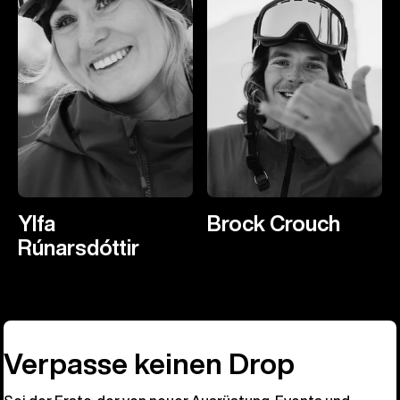
Ylfa
Brock Crouch
Rúnarsdóttir
Verpasse keinen Drop