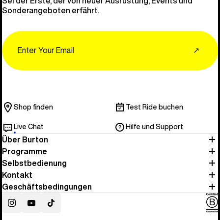
Sei der Erste, der von neuer Ausrüstung, Events und
Sonderangeboten erfährt.
Email
↗
Shop finden
Test Ride buchen
Live Chat
Hilfe und Support
Über Burton
Programme
Selbstbedienung
Kontakt
Geschäftsbedingungen
Instagram
YouTube
TikTok