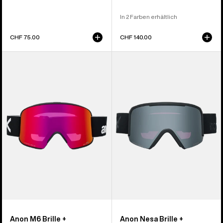
In 2 Farben erhältlich
CHF 75.00
CHF 140.00
Anon
Anon
M6
Nesa
Brille
Brille
+
+
Zusatzbrillenglas
Zusatzbrillenglas
+
+
MFI®
MFI®
Face
Face
Mask
Mask
Anon M6 Brille +
Anon Nesa Brille +