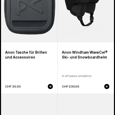
Accessoires
Snowboardhelm
Anon Tasche für Brillen
Anon Windham WaveCel®
und Accessoires
Ski- und Snowboardhelm
In 4 Farben erhältlich
CHF 35.00
CHF 230.00
Anon
Anon
Sync
M4
Brille
Perceive