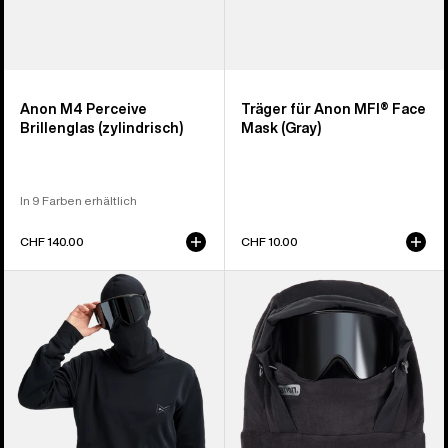
Anon M4 Perceive
Träger für Anon MFI® Face
Brillenglas (zylindrisch)
Mask (Gray)
In 9 Farben erhältlich
CHF 140.00
CHF 10.00
Anon
Anon
MFI®
MFI®
Crewneck
Helm-
Pullover
Kapuze
aus
Fleece