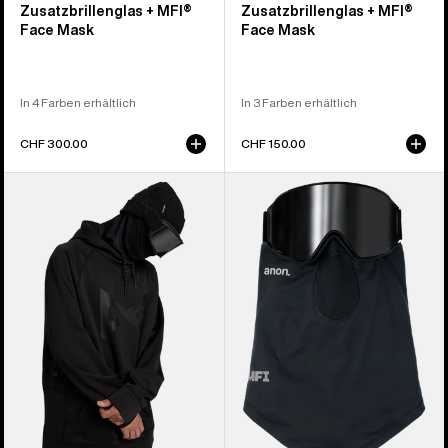
Zusatzbrillenglas + MFI®
Zusatzbrillenglas + MFI®
Face Mask
Face Mask
In 4 Farben erhältlich
In 3 Farben erhältlich
CHF 300.00
CHF 150.00
Anon
Anon
MFI®
MFI®
Hoodie
Leichter
Nackenwärmer