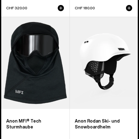
CHF 320.00
CHF 180.00
Anon
Anon
MFI®
Rodan
Tech
Ski-
Sturmhaube
und
Snowboardhelm
Anon MFI® Tech
Anon Rodan Ski- und
Sturmhaube
Snowboardhelm