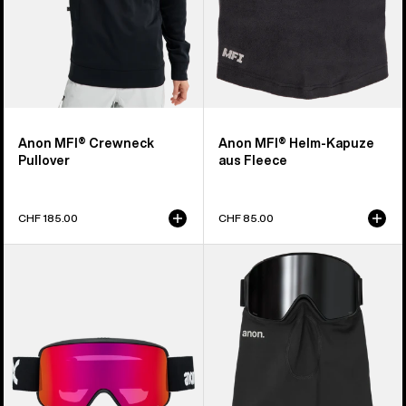
Anon MFI® Crewneck
Anon MFI® Helm-Kapuze
Pullover
aus Fleece
CHF 185.00
CHF 85.00
Anon
Anon
M6S
MFI®
Brille
Mittelschwerer
+
Nackenwärmer
Zusatzbrillenglas
+
MFI®