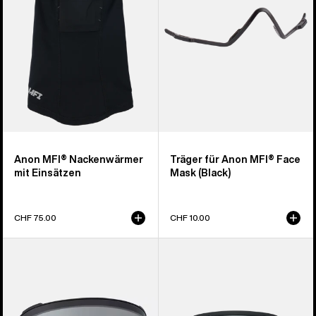
Mask
(Black)
Anon MFI® Nackenwärmer
Träger für Anon MFI® Face
mit Einsätzen
Mask (Black)
CHF 75.00
CHF 10.00
Anon
Anon
M4
Nesa
Brillenglas
S
(torisch)
Brille