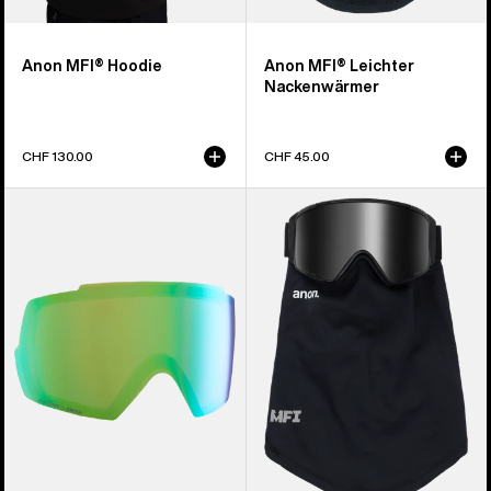
Anon MFI® Hoodie
Anon MFI® Leichter
Nackenwärmer
CHF 130.00
CHF 45.00
Anon
Anon
M5
MFI®
Perceive
Mesh-
Brillenglas
Nackenwärmer