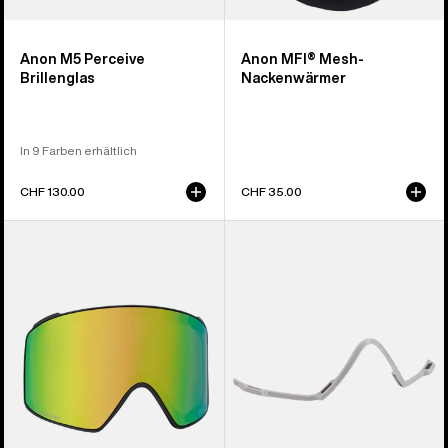
Anon M5 Perceive
Anon MFI® Mesh-
Brillenglas
Nackenwärmer
In 9 Farben erhältlich
CHF 130.00
CHF 35.00
Anon
Träger
M4
für
Perceive
Anon
Brillenglas
MFI®
(zylindrisch)
Face
Mask
(Gray)