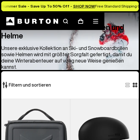
Summer Sale - Save Up To 50% Off -
SHOP NOW
Free Standard Shipping O
Anon
Anon Ski- und Snowboardbrillen und Helme
Suchen
Menü
Warenkorb
Anon Ski- und Snowboardbrillen und
Helme
Unsere exklusive Kollektion an Ski- und Snowboardbrillen
sowie Helmen wird mit größter Sorgfalt gefertigt, damit du
deine Winterabenteuer auf völlig neue Weise genießen
kannst.
Filtern und sortieren
83
Anon
Anon
von
Tasche
Windham
83
für
WaveCel®
Produkten
Brillen
Ski-
und
und