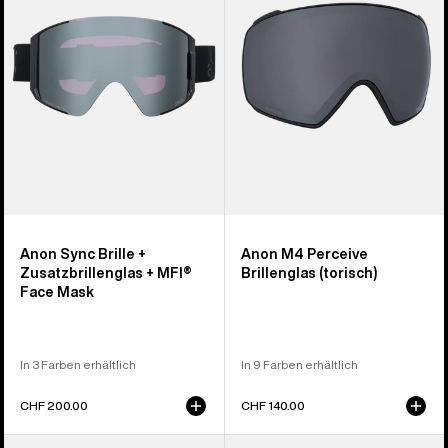
+
Brillenglas
Zusatzbrillenglas
(torisch)
+
MFI®
Face
Mask
Anon Sync Brille +
Anon M4 Perceive
Zusatzbrillenglas + MFI®
Brillenglas (torisch)
Face Mask
In 3 Farben erhältlich
In 9 Farben erhältlich
CHF 200.00
CHF 140.00
Anon
Anon