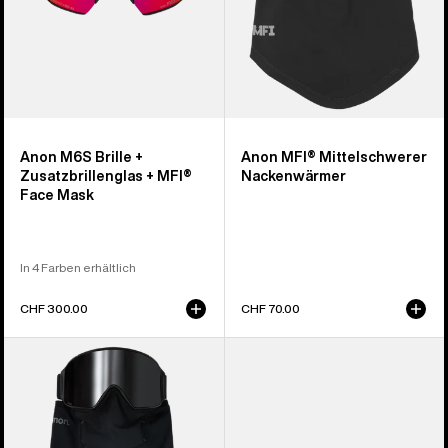
Face
Mask
Anon M6S Brille +
Anon MFI® Mittelschwerer
Zusatzbrillenglas + MFI®
Nackenwärmer
Face Mask
In 4 Farben erhältlich
CHF 300.00
CHF 70.00
Anon
Träger
MFI®
für
Nackenwärmer
Anon
mit
MFI®
Einsätzen
Face