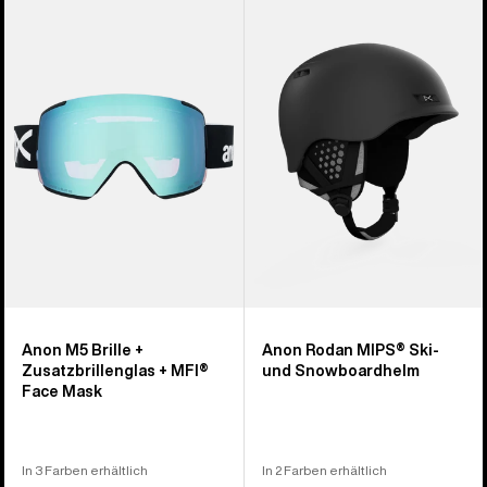
M5
Rodan
Brille
MIPS®
+
Ski-
Zusatzbrillenglas
und
+
Snowboardhelm
MFI®
Face
Mask
Anon M5 Brille +
Anon Rodan MIPS® Ski-
Zusatzbrillenglas + MFI®
und Snowboardhelm
Face Mask
In 3 Farben erhältlich
In 2 Farben erhältlich