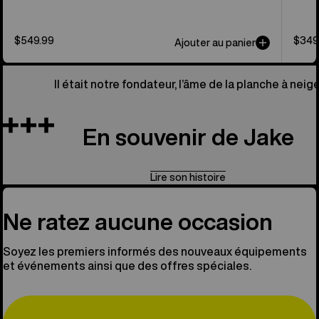
$549.99
$349
Ajouter au panier
Il était notre fondateur, l’âme de la planche à neige
En souvenir de Jake
Lire son histoire
Ne ratez aucune occasion
Soyez les premiers informés des nouveaux équipements
et événements ainsi que des offres spéciales.
Email