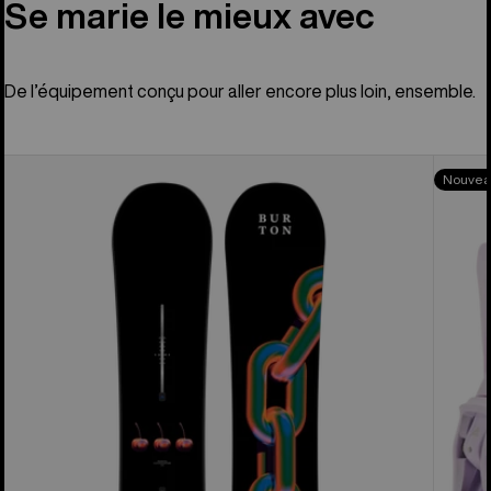
Se marie le mieux avec
De l’équipement conçu pour aller encore plus loin, ensemble.
Planche
Burton
Nouvea
à
Fixati
neige
pour
Cultivator
planch
Flat
à
Top
neige
de
Re:Flex
Burton
Step
On®
pour
femme