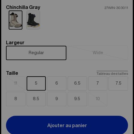
Chinchilla Gray
Color
27WIN-303011
Largeur
Largeur
Regular
Wide
Épuisé
Taille
Taille
Tableau des tailles
11
5
6
6.5
7
7.5
Épuisé
8
8.5
9
9.5
10
Épuisé
Ajouter au panier