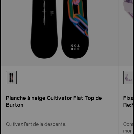
Planche à neige Cultivator Flat Top de
Fixa
Burton
Re:
Cultivez l’art de la descente.
Conn
mont