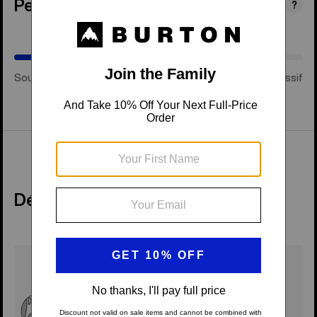
Personnalité
(Intermédiaire)
?
Souple et ludique
Intermédiaire
Rigide et agressif
Détails techniques