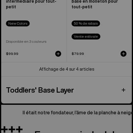
intermédiaire pour tout-
base en molleton pour
petit
tout-petit
New Colors
50 % de rabais
Vente estivale
Disponible en 3 couleurs
$99.99
$79.99
Affichage de 4 sur 4 articles
Toddlers' Base Layer
Il était notre fondateur, l’âme de la planche à neige