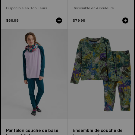
Disponible en 3 couleurs
Disponible en 4 couleurs
$69.99
$79.99
Ensemble
Burton
de
-
couche
Ensemble
de
Base
base
Layer
intermédiaire
en
pour
molleton
enfants
pour
et
enfant
tout-
petits
de
Burton
Pantalon couche de base
Ensemble de couche de