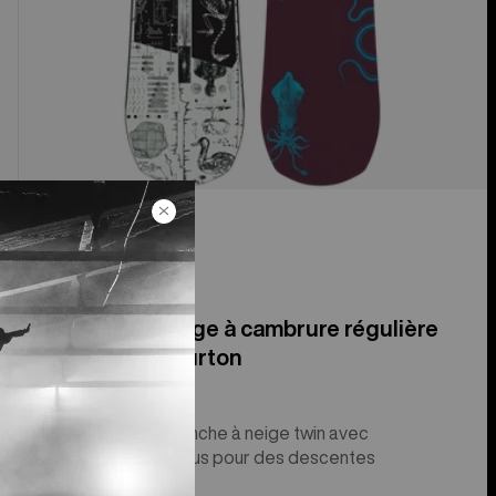
Planche à neige à cambrure régulière
Rewind de Burton
Une véritable planche à neige twin avec
beaucoup de tonus pour des descentes
acrobatiques.