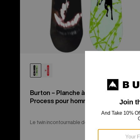
Burton – Planche à neige à cambre
Process pour homme
Le twin incontournable de Mark McMorris.