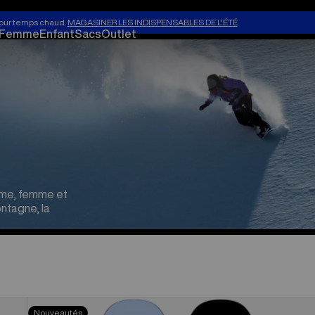
our temps chaud.
MAGASINER LES INDISPENSABLES DE L'ÉTÉ
Femme
Enfant
Sacs
Outlet
mme, femme et
ntagne, la
Planche
Nouveautés