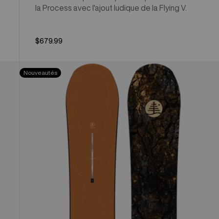
la Process avec l'ajout ludique de la Flying V.
$679.99
Burton
Nouveautés
Family
Tree
Time
Thief
Camber
Snowboard