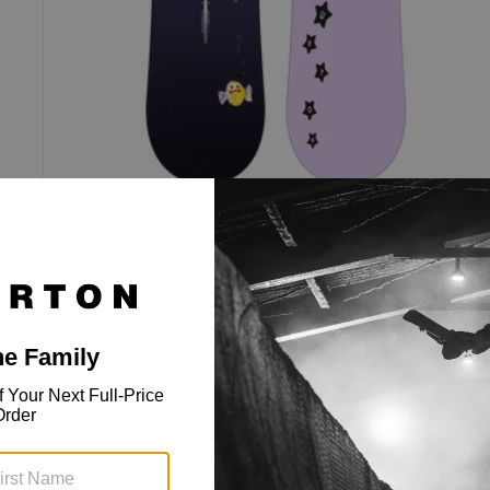
Planche à neige à cambre Blossom
Conçue par des riders du team qui savent
exactement ce qu'ils veulent.