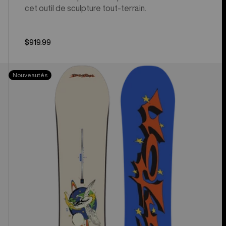
cet outil de sculpture tout-terrain.
$919.99
Planche
Nouveautés
à
neige
Talent
Scout
Camber
pour
femmes