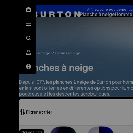
Affinez votre équipement p
Planche à neige
Homme
La planche à neige
Planches à neige
Planches à neige
Depuis 1977, les planches à neige de Burton pour ho
enfant sont offertes en différentes options pour la mo
poudreuse et les descentes acrobatiques.
Filtrer et trier
59 produits
Burton
Nouveautés