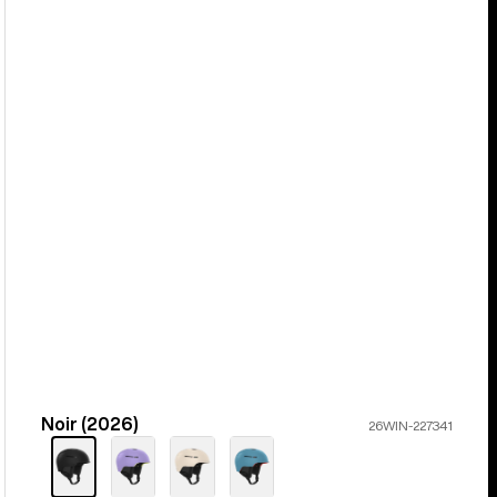
Noir (2026)
Color
26WIN-227341