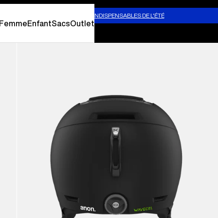
our temps chaud.
MAGASINER LES INDISPENSABLES DE L'ÉTÉ
Femme
Enfant
Sacs
Outlet