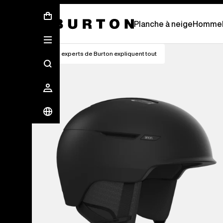
Affinez votre équipement p
Planche à neige
Homme
Les experts de Burton expliquent tout