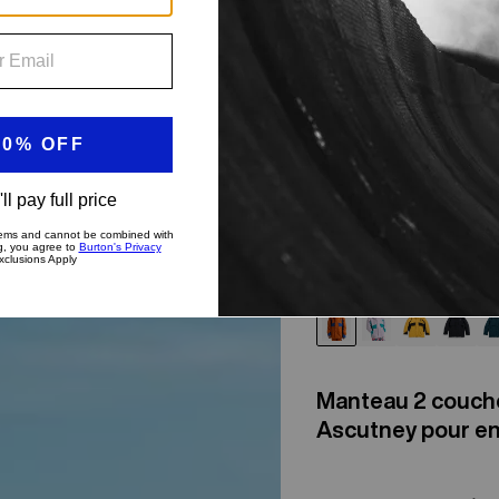
Manteau 2 couch
Ascutney pour en