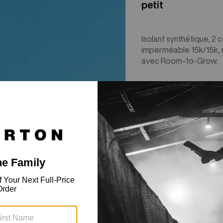
petit
Isolant synthétique, 2 
imperméable 15k/15k, 
avec Room-to-Grow.
$229.99
Burton
Nouvelles couleurs
-
Manteau
2 couches
Ascutney
pour
enfant