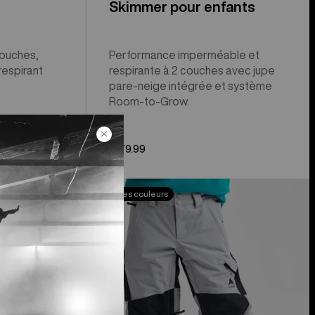
Skimmer pour enfants
couches,
Performance imperméable et
respirant
respirante à 2 couches avec jupe
pare-neige intégrée et système
Room-to-Grow.
$179.99
Pantalon
Nouvelles couleurs
Skylar
de
Burton
pour
enfant