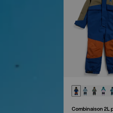
tout-
petit
Combinaison 2L p