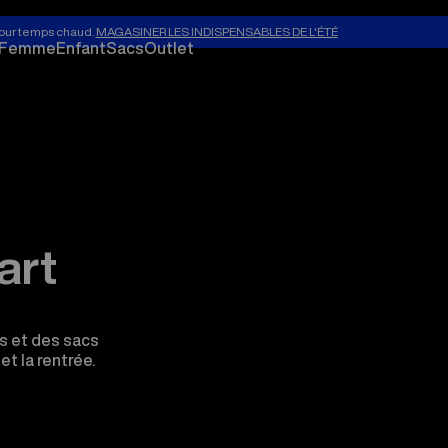
our temps chaud.
MAGASINER LES INDISPENSABLES DE L'ÉTÉ
Femme
Enfant
Sacs
Outlet
art
s et des sacs
t la rentrée.