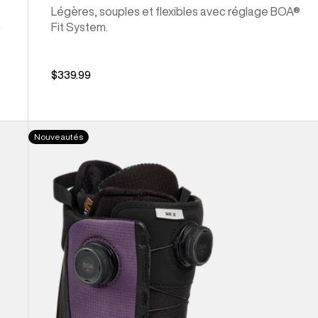
Légères, souples et flexibles avec réglage BOA®
n
Fit System.
$339.99
Bottes
Nouveautés
de
planche
à
neige
Waverange
X
pour
femmes