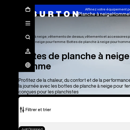
Affinez votre équipement p
Planche à neige
Homme
Planches à neige, vêtements de dessus, vêtements et accessoires
Planche à neige pour femme
Bottes de planche à neige pour homm
Bottes de planche à neige
homme
Profitez de la chaleur, du confort et de la performanc
la journée avec les bottes de planche à neige pour f
conçues pour les planchistes
Filtrer et trier
23 produits
Burton
Just Dropped