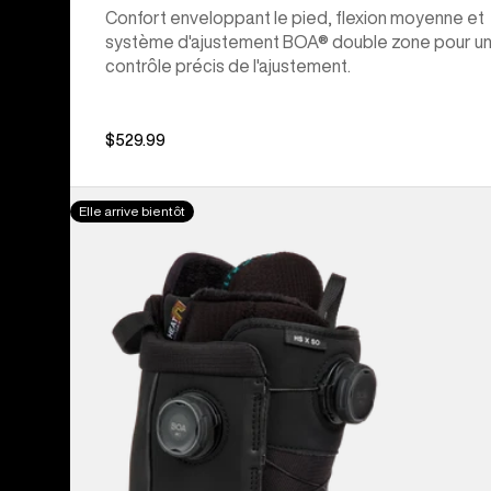
Confort enveloppant le pied, flexion moyenne et
système d'ajustement BOA® double zone pour u
contrôle précis de l'ajustement.
$529.99
Bottes
Elle arrive bientôt
de
planche
à
neige
Highshot
X
Step
On®
de
Burton
pour