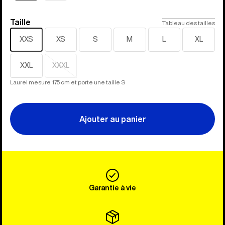
Taille
Taille
Tableau des tailles
XXS
XS
S
M
L
XL
XXL
XXXL
Épuisé
Laurel mesure 175 cm et porte une taille S
Ajouter au panier
Garantie à vie