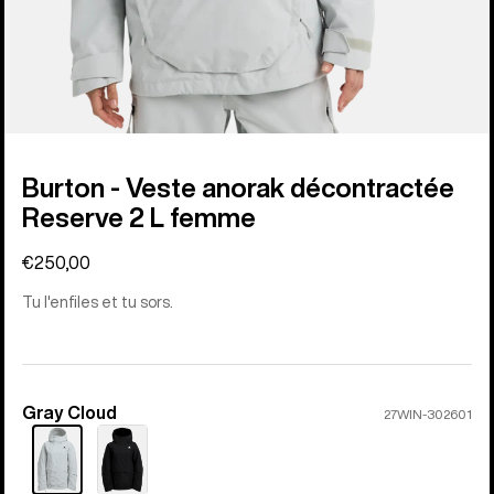
Burton - Veste anorak décontractée
Reserve 2 L femme
€250,00
Tu l'enfiles et tu sors.
Gray Cloud
Couleur
27WIN-302601