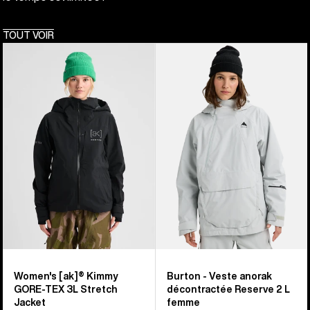
TOUT VOIR
Burton
Burton
-
-
Veste
Veste
extensible
anorak
[ak]®
décontractée
Kimmy
Reserve
GORE-
2 L
TEX
femme
3 couches
femme
Women's [ak]® Kimmy
Burton - Veste anorak
GORE-TEX 3L Stretch
décontractée Reserve 2 L
Jacket
femme