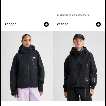
Disponible en 2 couleurs
€650,00
€250,00
Burton
Burton
-
-
Veste
Veste
Reserve
[ak]®
GORE-
Acamar
TEX
GORE-
2 L
TEX
femme
PRO
3 L
femme