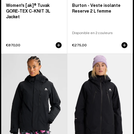
Women's [ak]® Tuvak
Burton - Veste isolante
GORE-TEX C-KNIT 3L
Reserve 2 L femme
Jacket
Disponible en 2 couleurs
€870,00
€275,00
Burton
Burton
-
-
Veste
Veste
isolante
isolante
extensible
Reserve
Reserve
GORE-
2 L
TEX
femme
2 L
femme