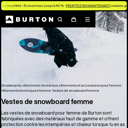
Soldes d’été - Économisez jusqu’à 50 % -
PROFITEZ EN MAINTENANT
Livraison g
Rechercher
Menu
Panier
Snowboards, vêtements d’extérieur, vêtements et accessoires pour femme
Vêtements techniques femme
Vestes de snowboard femme
Vestes de snowboard femme
Les vestes de snowboard pour femme de Burton sont
fabriquées avec des matériaux haut de gamme et offrent
protection contre les intempéries et chaleur lorsque tu en as