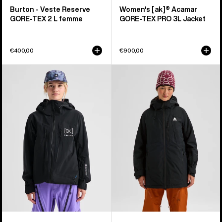
Burton - Veste Reserve
Women's [ak]® Acamar
GORE-TEX 2 L femme
GORE-TEX PRO 3L Jacket
€400,00
€900,00
Burton
Burton
-
-
Veste
Veste
[ak]®
isolante
Tuvak
Reserve
GORE-
2 L
TEX
femme
C-
KNIT
3 L
femme