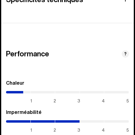
Performance
?
Chaleur
(0.7
/
5)
1
2
3
4
5
Imperméabilité
(3
/
5)
1
2
3
4
5