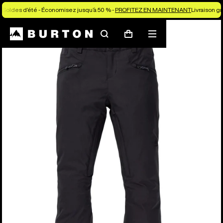
Soldes d’été - Économisez jusqu’à 50 % -
PROFITEZ EN MAINTENANT
Livraison g
Rechercher
Menu
Panier