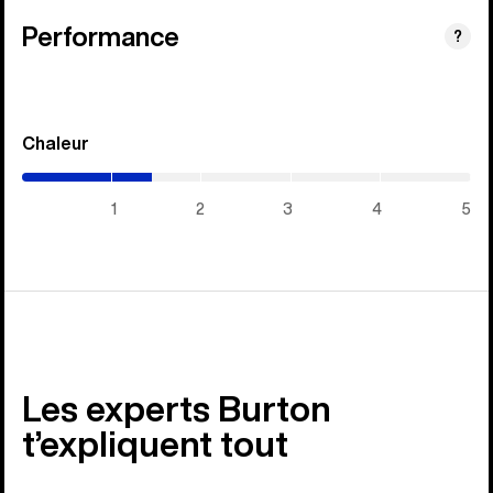
Performance
?
Chaleur
(1.45
/
5)
1
2
3
4
5
Les experts Burton
t’expliquent tout