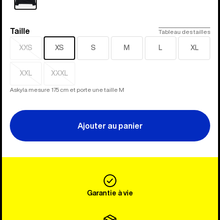
Taille
Taille
Tableau des tailles
XXS
XS
S
M
L
XL
Épuisé
XXL
XXXL
Épuisé
Épuisé
Askyla mesure 175 cm et porte une taille M
Ajouter au panier
Garantie à vie