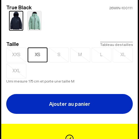
True Black
Couleur
26WIN-100111
Taille
Taille
Tableau des tailles
XXS
XS
S
M
L
XL
Épuisé
Épuisé
Épuisé
Épuisé
Épuisé
XXL
Épuisé
Umi mesure 175 cm et porte une taille M
Ajouter au panier