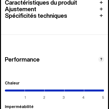
Caractéristiques du produit
Ajustement
Spécificités techniques
Performance
?
Chaleur
(5
/
5)
1
2
3
4
5
Imperméabilité
(5