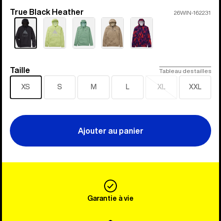
True Black Heather
Couleur
26WIN-162231
Taille
Taille
Tableau des tailles
XS
S
M
L
XL
XXL
Épuisé
Ajouter au panier
Garantie à vie