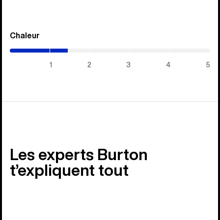
Chaleur
(1.45
/
5)
1
2
3
4
5
Les experts Burton
t’expliquent tout