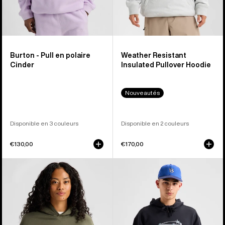
Burton - Pull en polaire
Weather Resistant
Cinder
Insulated Pullover Hoodie
Nouveautés
Disponible en 3 couleurs
Disponible en 2 couleurs
€130,00
€170,00
Burton
Blossom
-
27
Sweat
Pullover
à
Hoodie
capuche