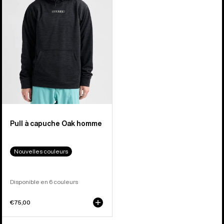
capuche
Oak
homme
Pull à capuche Oak homme
Nouvelles couleurs
Disponible en 6 couleurs
€75,00