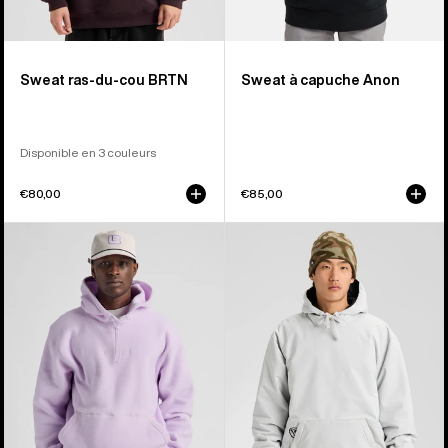
Sweat ras-du-cou BRTN
Sweat à capuche Anon
Disponible en 3 couleurs
€80,00
€85,00
Burton
Burton
-
Weather
Pull
Resistant
en
Insulated
polaire
Pullover
Cinder
Hoodie