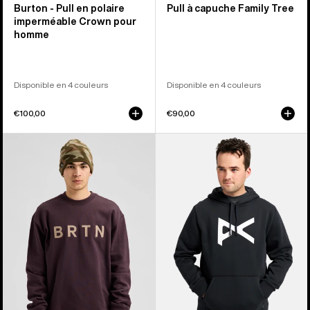
Burton - Pull en polaire
Pull à capuche Family Tree
imperméable Crown pour
homme
Disponible en 4 couleurs
Disponible en 4 couleurs
€100,00
€90,00
Burton
Sweat
-
à
Sweat
capuche
ras
Anon
du
cou
BRTN