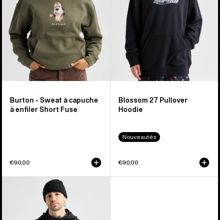
à
enfiler
Short
Fuse
Burton - Sweat à capuche
Blossom 27 Pullover
à enfiler Short Fuse
Hoodie
Nouveautés
€90,00
€90,00
Burton
-
Pull
à