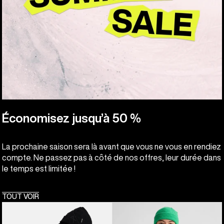
Économisez jusqu’à 50 %
La prochaine saison sera là avant que vous ne vous en rendiez
compte. Ne passez pas à côté de nos offres, leur durée dans
le temps est limitée !
TOUT VOIR
Anon
Burton
-
-