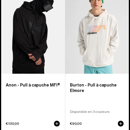
Pull
Pull
à
à
capuche
capuche
MFI®
Elmore
Anon - Pull à capuche MFI®
Burton - Pull à capuche
Elmore
Disponible en 3 couleurs
€130,00
€90,00