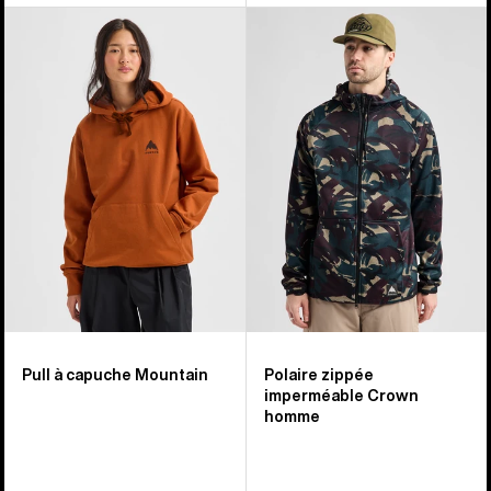
Burton
Burton
-
-
Sweat
Polaire
à
zippée
capuche
imperméable
Mountain
Crown
homme
homme
Pull à capuche Mountain
Polaire zippée
imperméable Crown
homme