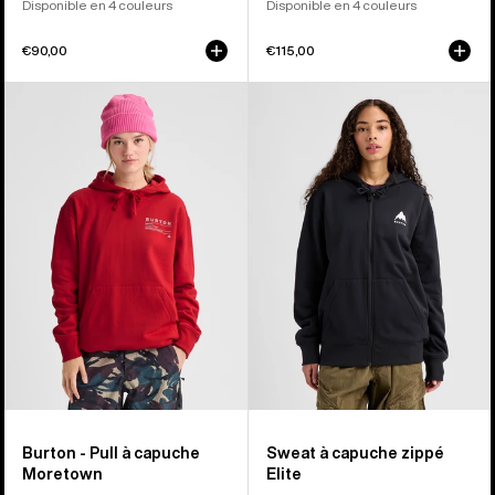
Disponible en 4 couleurs
Disponible en 4 couleurs
€90,00
€115,00
Burton
Burton
-
-
Pull
Sweat
à
à
capuche
capuche
Moretown
zippé
Elite
Burton - Pull à capuche
Sweat à capuche zippé
Moretown
Elite