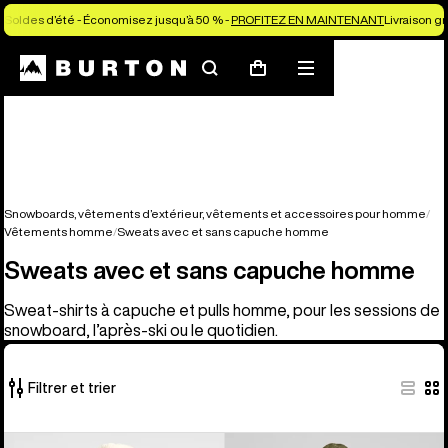
Soldes d’été - Économisez jusqu’à 50 % -
PROFITEZ EN MAINTENANT
Livraison g
Rechercher
Menu
Panier
Snowboards, vêtements d’extérieur, vêtements et accessoires pour homme
Vêtements homme
Sweats avec et sans capuche homme
Sweats avec et sans capuche homme
Sweat-shirts à capuche et pulls homme, pour les sessions de
snowboard, l’après-ski ou le quotidien.
Filtrer et trier
17 produits
Burton
Burton