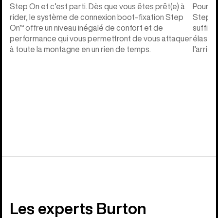
Step On et c’est parti. Dès que vous êtes prêt(e) à
Pour vo
rider, le système de connexion boot-fixation Step
Step On™
On™ offre un niveau inégalé de confort et de
suffit d
performance qui vous permettront de vous attaquer
élastiq
à toute la montagne en un rien de temps.
l’arrièr
Les experts Burton