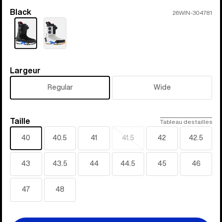
Black
Couleur
26WIN-304781
Largeur
Largeur
Regular
Wide
Taille
Taille
Tableau des tailles
40
40.5
41
41.5
42
42.5
Épuisé
43
43.5
44
44.5
45
46
47
48