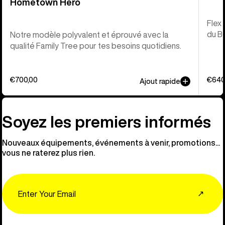
Hometown Hero
Flex
du B
Notre modèle polyvalent et éprouvé avec la
qualité Family Tree pour tes besoins quotidiens.
€700,00
€640
Ajout rapide
Soyez les premiers informés
Nouveaux équipements, événements à venir, promotions...
vous ne raterez plus rien.
Email
↗