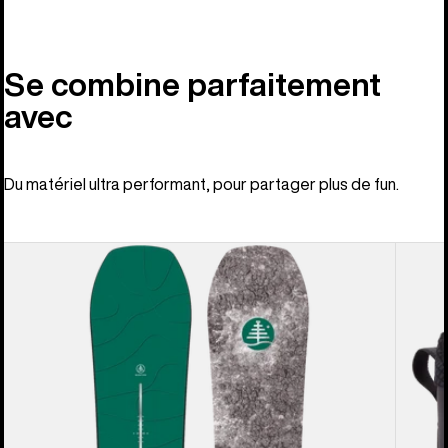
Se combine parfaitement
avec
Du matériel ultra performant, pour partager plus de fun.
Burton
Burton
–
-
Snowboard
Boots
à
de
cambre
snowb
Family
Ion
Tree
BOA®
Hometown
homm
Hero