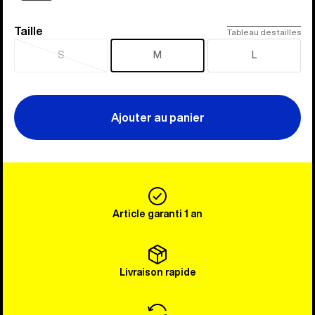
Taille
Taille
Tableau des tailles
S
M
L
Épuisé
Ajouter au panier
Article garanti 1 an
Livraison rapide