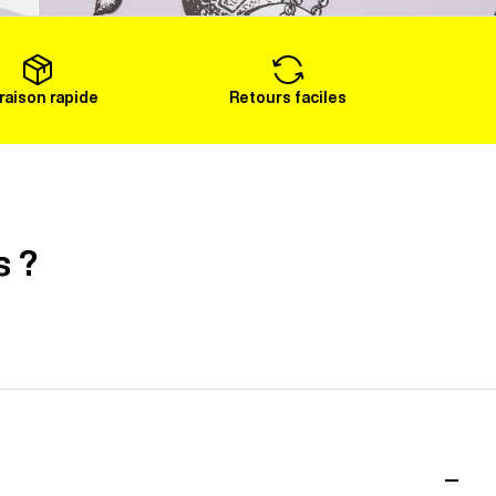
Voir plus
vraison rapide
Retours faciles
s ?