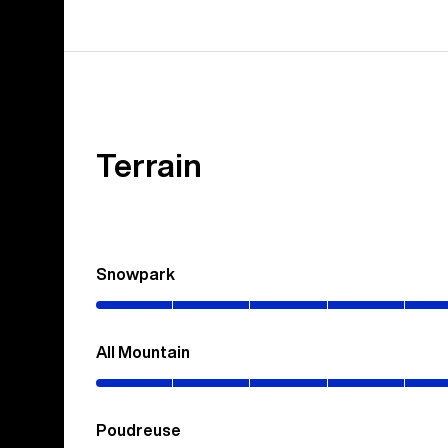
Terrain
Snowpark
(0–
100%)
All Mountain
(0–
70%)
Poudreuse
(0–