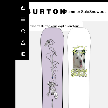
Soldes d’été - Économisez jusqu’à 50 % 
Summer Sale
Snowboar
Les experts Burton vous expliquent tout