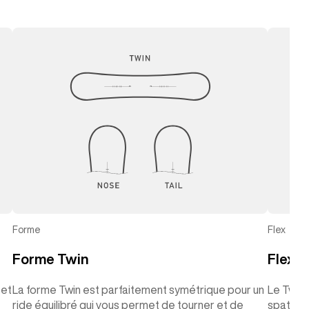
gauche
droit
Forme
Flex
Forme Twin
Flex T
 et
La forme Twin est parfaitement symétrique pour un
Le Twin 
ride équilibré qui vous permet de tourner et de
spatule 