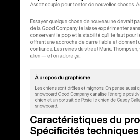
Assez souple pour tenter de nouvelles choses. As
Essayer quelque chose de nouveau ne devrait pas r
de la Good Company te laisse expérimenter sans 
conservant le pop et la stabilité qu'il te faut pour
offrent une accroche de carre fiable et donnent un
confiance. Les reines du street Maria Thompsen, 
alien — et on adore ça.
À propos du graphisme
Les chiens sont drôles et mignons. On pense aussi q
snowboard Good Company canalise l’énergie positi
chien et un portrait de Posie, le chien de Casey Call
snowboard.
Caractéristiques du pro
Spécificités techniques