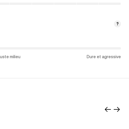
?
uste milieu
Dure et agressive
Faire
Faire
glisser
glisse
vers
vers
la
la