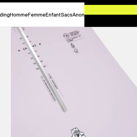
-
PROFITEZ EN MAINTENANT
ding
Homme
Femme
Enfant
Sacs
Anon