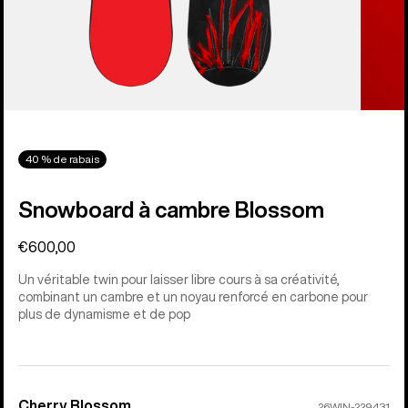
40 % de rabais
Snowboard à cambre Blossom
€600,00
Un véritable twin pour laisser libre cours à sa créativité,
combinant un cambre et un noyau renforcé en carbone pour
plus de dynamisme et de pop
Cherry Blossom
Couleur
26WIN-229431