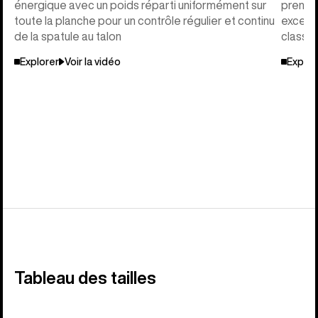
énergique avec un poids réparti uniformément sur
prendre
toute la planche pour un contrôle régulier et continu
excepti
de la spatule au talon
classiq
Explorer
Voir la vidéo
Explor
Tableau des tailles