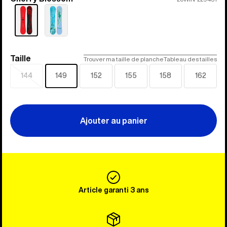
Taille
Taille
Trouver ma taille de planche
Tableau des tailles
144
149
152
155
158
162
Épuisé
Ajouter au panier
Article garanti 3 ans