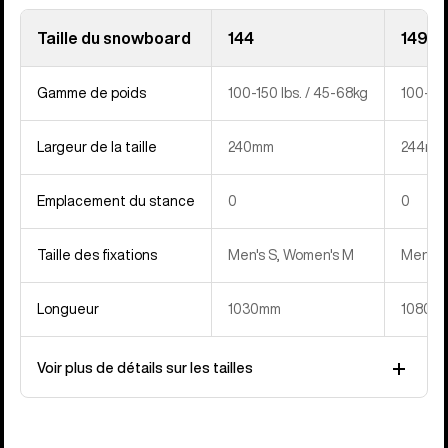
Taille du snowboard
144
149
Gamme de poids
100-150 lbs. / 45-68kg
100-150
Largeur de la taille
240mm
244mm
Emplacement du stance
0
0
Taille des fixations
Men's S, Women's M
Men's 
Longueur
1030mm
1080m
Voir plus de détails sur les tailles