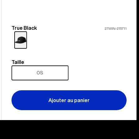
True Black
Couleur
27WIN-215711
Taille
Taille
OS
Ajouter au panier