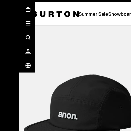
Soldes d’été - Économisez jusqu’à 50 % 
Summer Sale
Snowboar