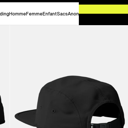
-
PROFITEZ EN MAINTENANT
ding
Homme
Femme
Enfant
Sacs
Anon