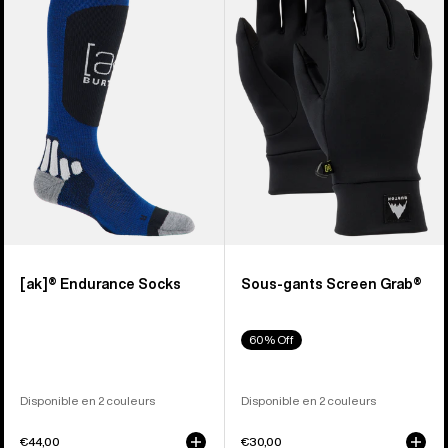
Chaussettes
Sous-
[ak]®
gants
Endurance
Screen
Grab®
[ak]® Endurance Socks
Sous-gants Screen Grab®
60% Off
Disponible en 2 couleurs
Disponible en 2 couleurs
€44,00
€30,00