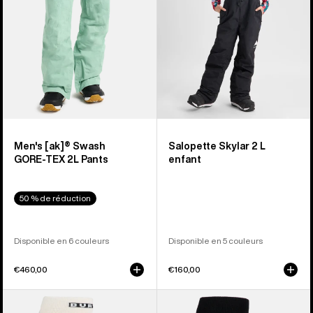
TEX
enfant
2 L
homme
Men's [ak]® Swash
Salopette Skylar 2 L
GORE‑TEX 2L Pants
enfant
50 % de réduction
Disponible en 6 couleurs
Disponible en 5 couleurs
€460,00
€160,00
Burton
Burton