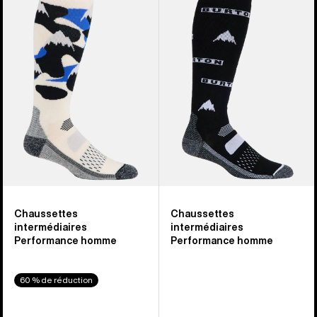
-
-
Chaussettes
Chaussettes
Performance
Performance
intermédiaires
intermédiaires
homme
homme
Chaussettes
Chaussettes
intermédiaires
intermédiaires
Performance homme
Performance homme
60 % de réduction