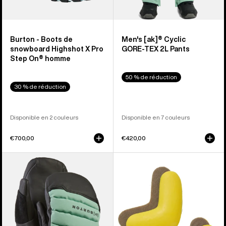
Burton - Boots de
Men's [ak]® Cyclic
snowboard Highshot X Pro
GORE‑TEX 2L Pants
Step On® homme
50 % de réduction
30 % de réduction
Disponible en 2 couleurs
Disponible en 7 couleurs
€700,00
€420,00
Burton
Burton
-
-
Moufles
J-
[ak]®
Bar
Windstopper
(Lot
Oven
de )