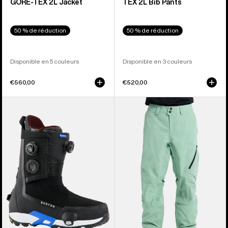
GORE‑TEX 2L Jacket
TEX 2L Bib Pants
50 % de réduction
50 % de réduction
Disponible en 5 couleurs
Disponible en 3 couleurs
€560,00
€520,00
Burton
Burton
-
-
Boots
Pantalon
de
[ak]®
snowboard
Cyclic
Highshot
GORE-
X
TEX
Pro
2 L
Step
homme
On®
homme