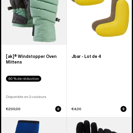
[ak]® Windstopper Oven
Jbar - Lot de 4
Mittens
60 % de réduction
Disponible en 2 couleurs
€200,00
€4,00
Burton
Burton
-
-