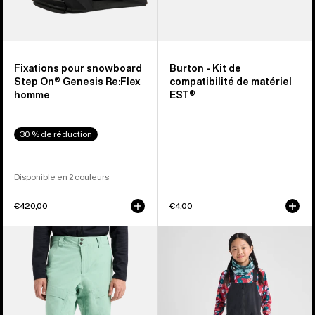
Fixations pour snowboard
Burton - Kit de
Step On® Genesis Re:Flex
compatibilité de matériel
homme
EST®
30 % de réduction
Disponible en 2 couleurs
€420,00
€4,00
Burton -
Burton
Pantalon
-
Swash
Salopette
[ak]®
Skylar
GORE-
2 L