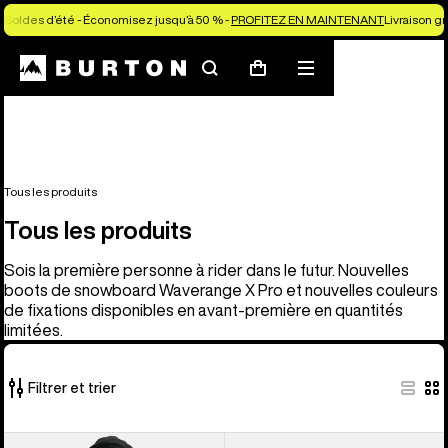
Soldes d’été - Économisez jusqu’à 50 % -
PROFITEZ EN MAINTENANT
Livraison g
Rechercher
Menu
Panier
Tous les produits
Tous les produits
Sois la première personne à rider dans le futur. Nouvelles
boots de snowboard Waverange X Pro et nouvelles couleurs
de fixations disponibles en avant-première en quantités
limitées.
Filtrer et trier
901 produits
Burton -
Burton