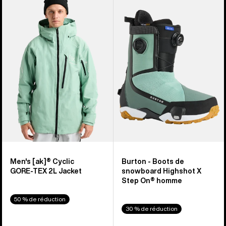
sur
Veste
-
901
[ak]®
Boots
Cyclic
de
GORE-
snowboard
TEX
Highshot
2 L
X
homme
Step
On®
homme
Men's [ak]® Cyclic
Burton - Boots de
GORE‑TEX 2L Jacket
snowboard Highshot X
Step On® homme
50 % de réduction
30 % de réduction