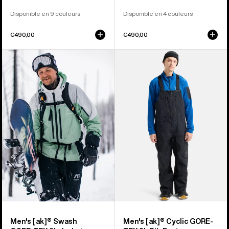
Disponible en 9 couleurs
Disponible en 4 couleurs
€490,00
€490,00
Burton
Burton
-
-
Veste
Salopette
[ak]®
[ak]®
Swash
Cyclic
GORE‑TEX
GORE-
2 L
TEX
homme
2 L
homme
Men's [ak]® Swash
Men's [ak]® Cyclic GORE-