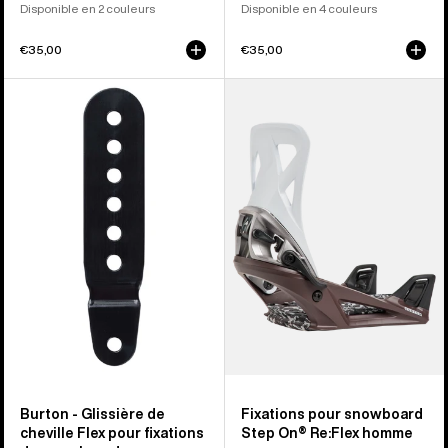
Disponible en 2 couleurs
Disponible en 4 couleurs
€35,00
€35,00
Burton
Burton
-
-
Glissière
Fixations
de
pour
cheville
snowboard
Flex
Step
pour
On®
fixations
Re:Flex
de
pour
snowboard
homme
Burton - Glissière de
Fixations pour snowboard
cheville Flex pour fixations
Step On® Re:Flex homme