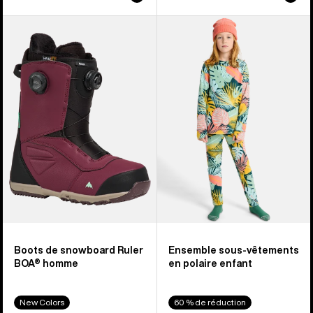
Burton
Burton
-
-
Boots
Ensemble
de
sous-
snowboard
vêtements
Ruler
en
BOA®
polaire
pour
enfant
homme
Boots de snowboard Ruler
Ensemble sous-vêtements
BOA® homme
en polaire enfant
New Colors
60 % de réduction