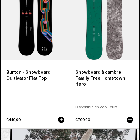
Flat
cambre
Top
Family
Tree
Hometown
Hero
Burton - Snowboard
Snowboard à cambre
Cultivator Flat Top
Family Tree Hometown
Hero
Disponible en 2 couleurs
€440,00
€700,00