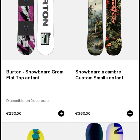
Top
cambre
enfant
Custom
Smalls
enfant
Burton - Snowboard Grom
Snowboard à cambre
Flat Top enfant
Custom Smalls enfant
Disponible en 2 couleurs
€230,00
€360,00
Burton
Burton
-
-