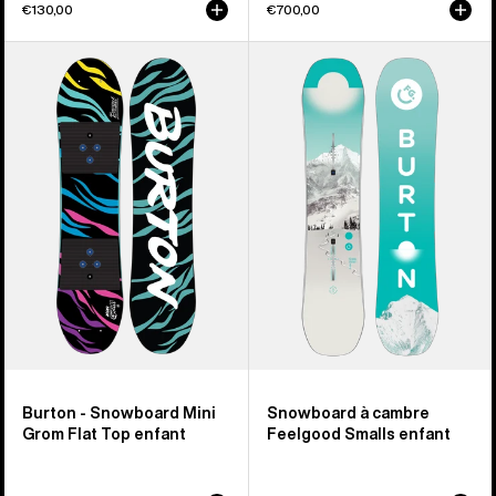
€130,00
€700,00
Burton
Burton -
-
Snowboard
Snowboard
à
Mini
cambre
Grom
Feelgood
Flat
Smalls
Top
enfant
enfant
Burton - Snowboard Mini
Snowboard à cambre
Grom Flat Top enfant
Feelgood Smalls enfant