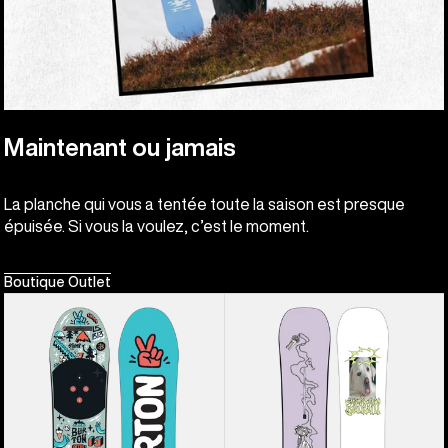
Maintenant ou jamais
La planche qui vous a tentée toute la saison est presque
épuisée. Si vous la voulez, c’est le moment.
Boutique Outlet
Burton
Burton
-
-
Set
Snowboard
de
à
snowboard
cambre
After
Good