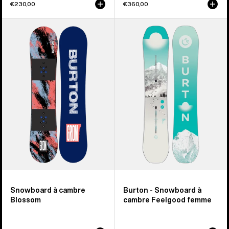
€230,00
€360,00
Burton
Burton
-
-
Snowboard
Snowboard
à
à
cambre
cambre
Grom
Feelgood
enfant
femme
Snowboard à cambre
Burton - Snowboard à
Blossom
cambre Feelgood femme