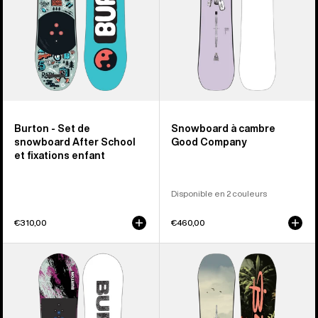
School
Company
et
fixations
enfant
Burton - Set de
Snowboard à cambre
snowboard After School
Good Company
et fixations enfant
Disponible en 2 couleurs
€310,00
€460,00
Burton -
Burton
Snowboard
-
Grom
Snowboard
Flat
à