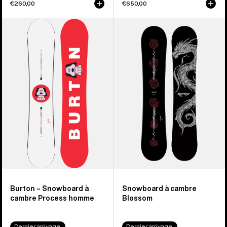
€260,00
€650,00
Burton
Snowboard
–
à
Snowboard
cambre
à
Blossom
cambre
de
Process
Burton
homme
Burton – Snowboard à
Snowboard à cambre
cambre Process homme
Blossom
Dernier arrivage
Dernier arrivage