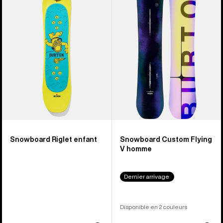
Snowboard
Snowboard
Riglet
Custom
enfant
Flying
V
homme
Snowboard Riglet enfant
Snowboard Custom Flying
V homme
Dernier arrivage
Disponible en 2 couleurs