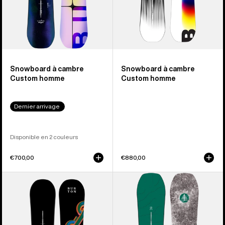
Snowboard à cambre
Snowboard à cambre
Custom homme
Custom homme
Dernier arrivage
Disponible en 2 couleurs
€700,00
€880,00
Burton
Burton
-
–
Snowboard
Snowboard
Cultivator
à