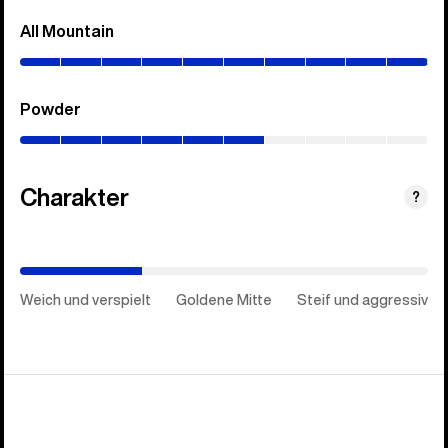
All Mountain
(0–
100%)
Powder
(0–
60%)
Charakter
(Goldene
?
Mitte)
Weich und verspielt
Goldene Mitte
Steif und aggressiv