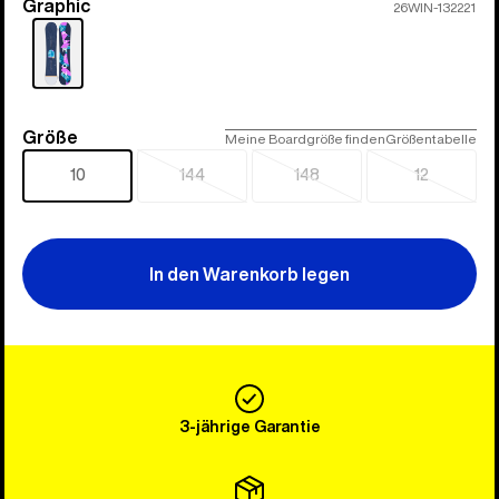
Graphic
Farbe
26WIN-132221
Größe
Größe
Meine Boardgröße finden
Größentabelle
10
144
148
12
Ausverkauft
Ausverkauft
Ausverkau
In den Warenkorb legen
3-jährige Garantie