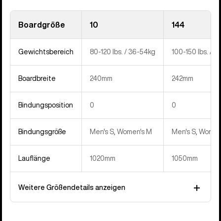
Boardgröße
10
144
Gewichtsbereich
80-120 lbs. / 36-54kg
100-150 lbs. / 
Boardbreite
240mm
242mm
Bindungsposition
0
0
Bindungsgröße
Men's S, Women's M
Men's S, Women
Lauflänge
1020mm
1050mm
Weitere Größendetails anzeigen