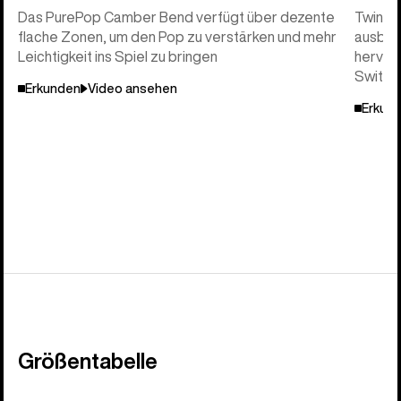
Das PurePop Camber Bend verfügt über dezente
Twin Sh
flache Zonen, um den Pop zu verstärken und mehr
ausbala
Leichtigkeit ins Spiel zu bringen
hervorr
Switch 
Erkunden
Video ansehen
Erkun
Größentabelle