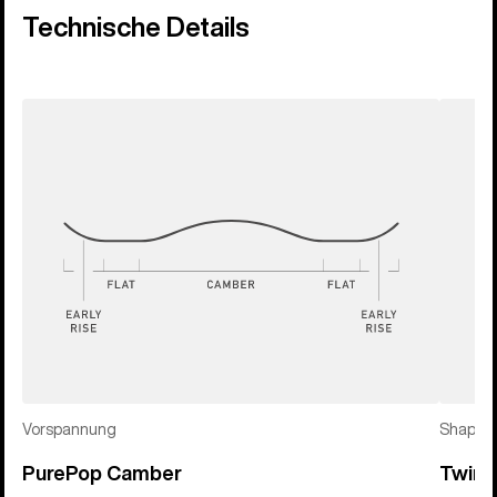
Technische Details
Vorspannung
Shape
PurePop Camber
Twin-