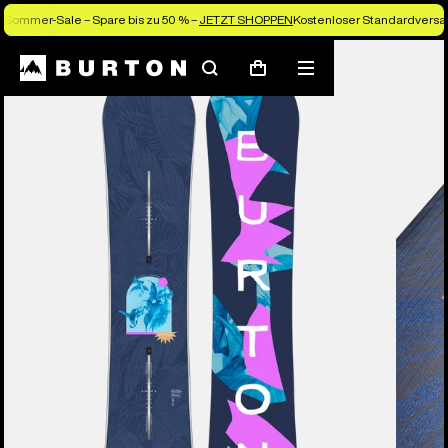
Sommer-Sale – Spare bis zu 50 % –
JETZT SHOPPEN
Kostenloser Standardversan
Die Experten von Burton erklären es dir
Suchen
Menü
Warenkorb