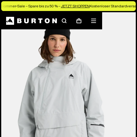
Sommer-Sale – Spare bis zu 50 % –
JETZT SHOPPEN
Kostenloser Standardversan
Die Experten von Burton erklären es dir
Suchen
Menü
Warenkorb