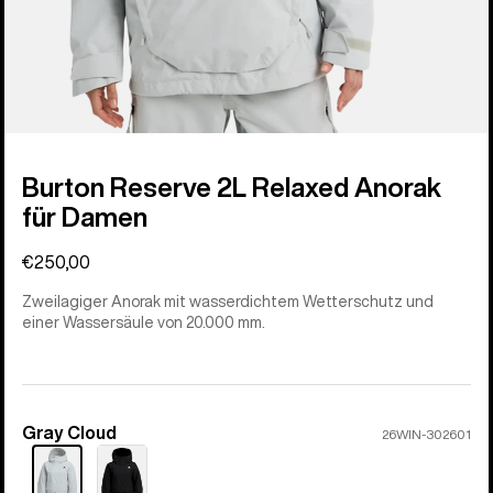
Burton Reserve 2L Relaxed Anorak
für Damen
€250,00
Zweilagiger Anorak mit wasserdichtem Wetterschutz und
einer Wassersäule von 20.000 mm.
Gray Cloud
Farbe
26WIN-302601