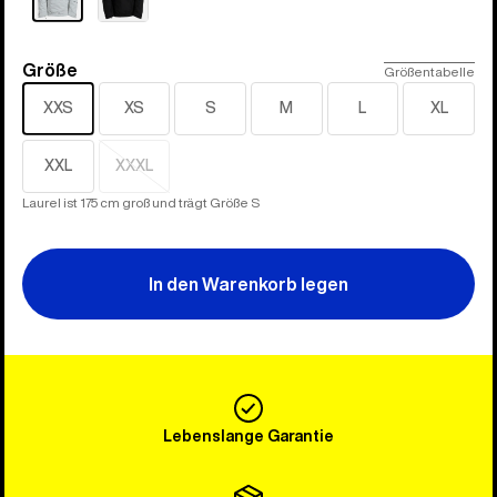
Größe
Größe
Größentabelle
XXS
XS
S
M
L
XL
XXL
XXXL
Ausverkauft
Laurel ist 175 cm groß und trägt Größe S
In den Warenkorb legen
Lebenslange Garantie