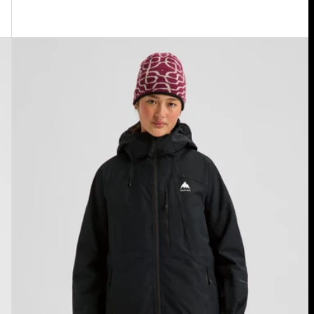
Burton
Reserve
2L
Insulator
Jacke
für
Damen