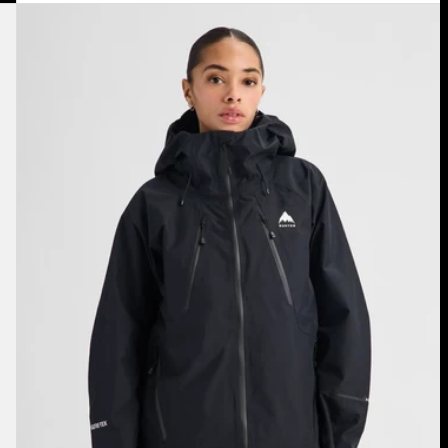
Burton
Reserve
GORE-
TEX
2L
Jacke
für
Damen