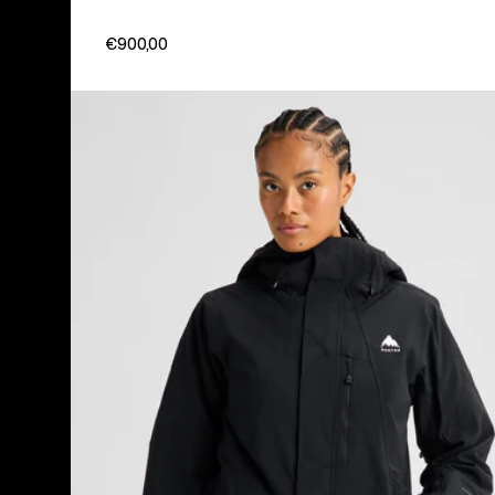
€900,00
Burton
Reserve
2L
Insulator
Stretch-
Jacke
für
Damen