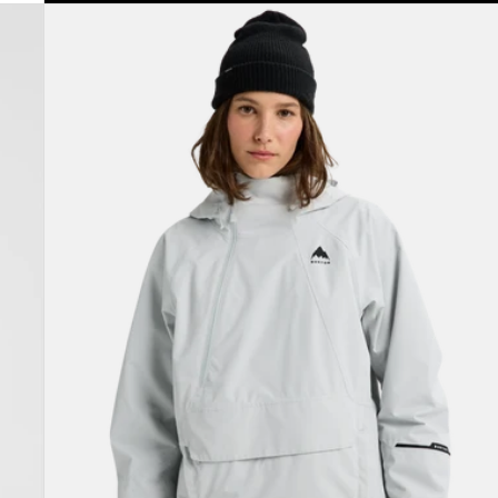
Burton
Reserve
2L
Relaxed
Anorak
für
Damen