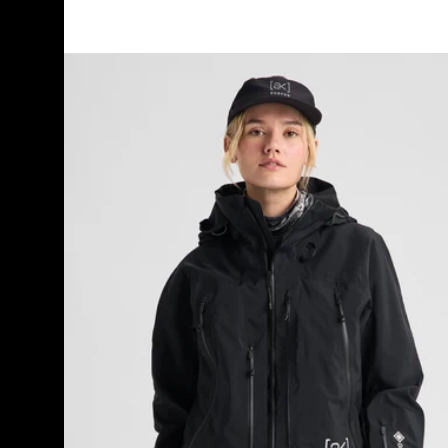
Burton
[ak]®
Acamar
GORE-
TEX
PRO
3L
Jacke
für
Damen