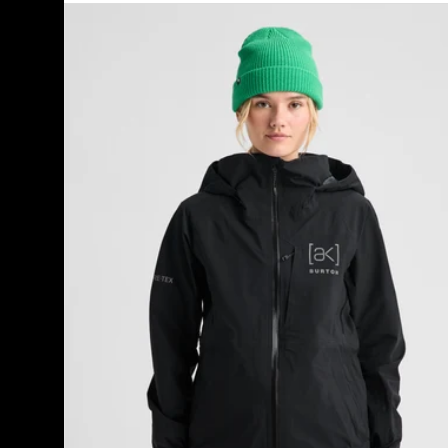
Burton
[ak]®
Kimmy
GORE-
TEX
3L
Stretch-
Jacke
für
Damen