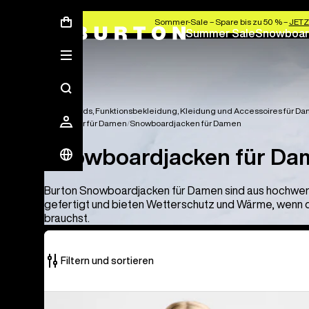
Sommer-Sale – Spare bis zu 50 % –
JETZ
Summer Sale
Snowboar
Snowboards, Funktionsbekleidung, Kleidung und Accessoires für D
Outerwear für Damen
Snowboardjacken für Damen
Snowboardjacken für Da
Burton Snowboardjacken für Damen sind aus hochwert
gefertigt und bieten Wetterschutz und Wärme, wenn 
brauchst.
Filtern und sortieren
10
Burton