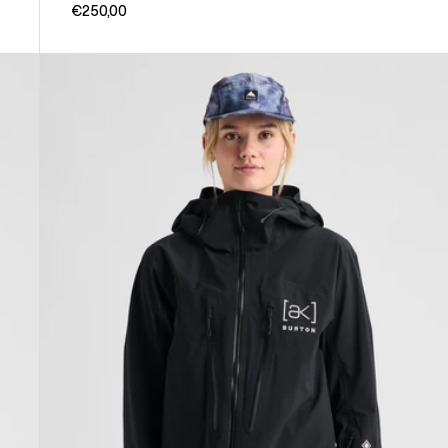
€250,00
Burton
[ak]®
Tuvak
GORE-
TEX
C-
KNIT
3L
Jacke
für
Damen