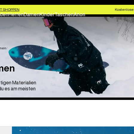
T SHOPPEN
Kostenlose
den
Herren
Damen
Kinder
Taschen
Anon
amen
men
igen Materialien
du es am meisten