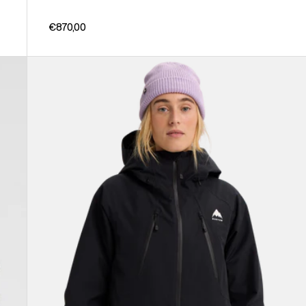
€870,00
Burton
Reserve
GORE-
TEX
2L
Insulated
Jacke
für
Damen