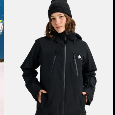
Reserve
2L
3-
in-
1
Jacke
für
Damen