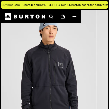
Sommer-Sale – Spare bis zu 50 % –
JETZT SHOPPEN
Kostenloser Standardversan
Die Experten von Burton erklären es dir
Suchen
Menü
Warenkorb