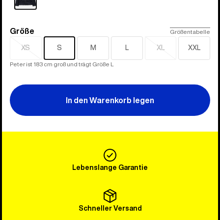
Größe
Größe
Größentabelle
XS
S
M
L
XL
XXL
Ausverkauft
Ausverkauft
Peter ist 183 cm groß und trägt Größe L
In den Warenkorb legen
Lebenslange Garantie
Schneller Versand