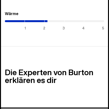
Wärme
(2.15
/
5)
1
2
3
4
5
Die Experten von Burton
erklären es dir