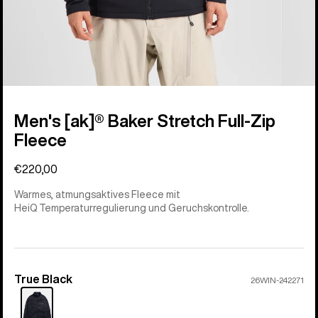
Men's [ak]® Baker Stretch Full-Zip
Fleece
€220,00
Warmes, atmungsaktives Fleece mit
HeiQ Temperaturregulierung und Geruchskontrolle.
True Black
Farbe
26WIN-242271