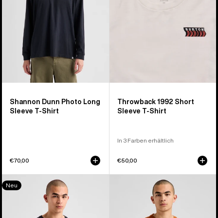
T-
Shirt
Shirt
Shannon Dunn Photo Long
Throwback 1992 Short
Sleeve T-Shirt
Sleeve T-Shirt
In 3 Farben erhältlich
€70,00
€50,00
Burton
Burton
Neu
Protomark
Overlook
Langarmshirt
T-
Shirt