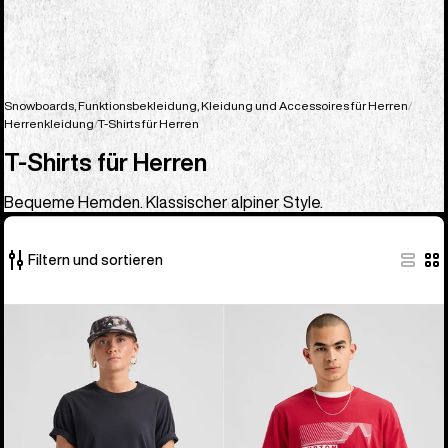
Snowboards, Funktionsbekleidung, Kleidung und Accessoires für Herren
Herrenkleidung
T-Shirts für Herren
T-Shirts für Herren
Bequeme Hemden. Klassischer alpiner Style.
Filtern und sortieren
23
Burton
Burton
von
Classic
Elmore
23
Kurzarm-
T-
Produkten
T-
Shirt
Shirt