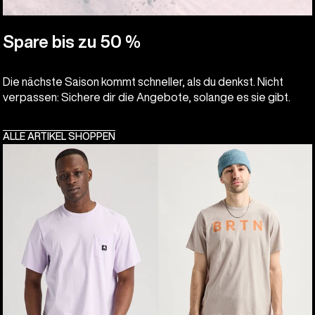
Spare bis zu 50 %
Die nächste Saison kommt schneller, als du denkst. Nicht
verpassen: Sichere dir die Angebote, solange es sie gibt.
ALLE ARTIKEL SHOPPEN
Burton
Burton
Colfax
BRTN
Kurzarm-
T-
T-
Shirt
Shirt