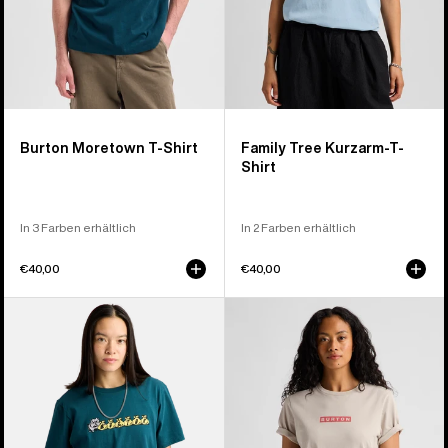
Burton Moretown T-Shirt
Family Tree Kurzarm-T-
Shirt
In 3 Farben erhältlich
In 2 Farben erhältlich
€40,00
€40,00
Burton
Burton
Ransacked
Dejaview
T-
T-
Shirt
Shirt