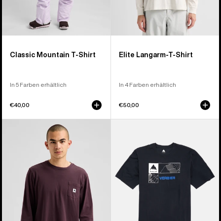
Classic Mountain T-Shirt
Elite Langarm-T-Shirt
In 5 Farben erhältlich
In 4 Farben erhältlich
€40,00
€50,00
Burton
Burton
Colfax
Local
Langarm-
Kurzarm-
T-
T-
Shirt
Shirt