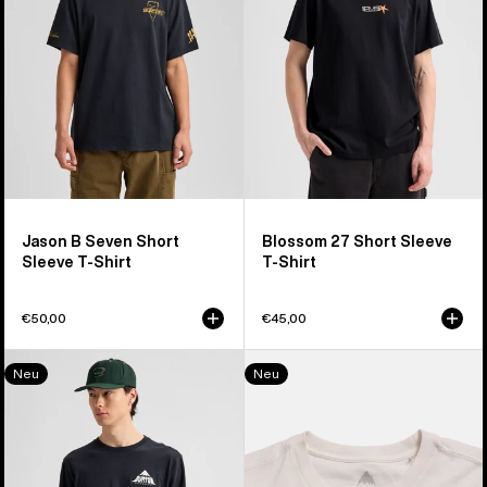
T-
Shirt
Shirt
Jason B Seven Short
Blossom 27 Short Sleeve
Sleeve T-Shirt
T-Shirt
€50,00
€45,00
Shannon
Throwback
Neu
Neu
Dunn
1992
Photo
Short
Long
Sleeve
Sleeve
T-