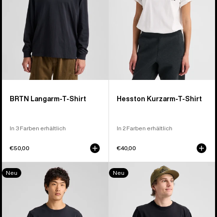
BRTN Langarm-T-Shirt
Hesston Kurzarm-T-Shirt
In 3 Farben erhältlich
In 2 Farben erhältlich
€50,00
€40,00
Jason
Blossom
Neu
Neu
B
27
Seven
Short
Short
Sleeve
Sleeve
T-