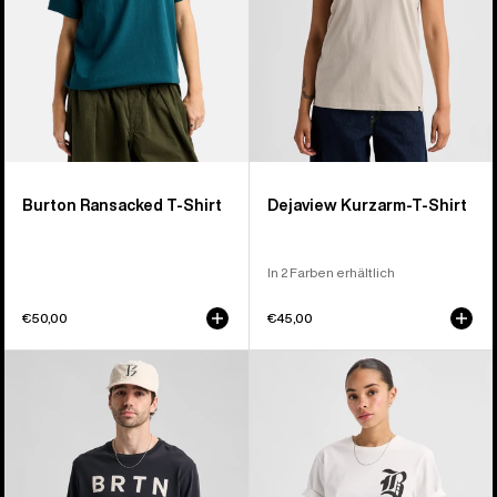
Burton Ransacked T-Shirt
Dejaview Kurzarm-T-Shirt
In 2 Farben erhältlich
€50,00
€45,00
Burton
Burton
BRTN
Hesston
Langarm-
T-
T-
Shirt
Shirt