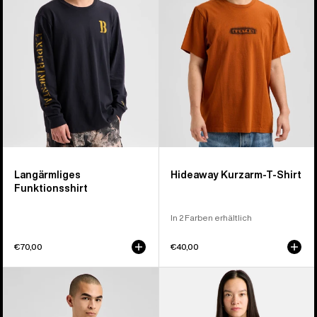
Langärmliges
Hideaway Kurzarm-T-Shirt
Funktionsshirt
In 2 Farben erhältlich
€70,00
€40,00
Burton
Burton
Short
Noirline
Fuse
Shirt