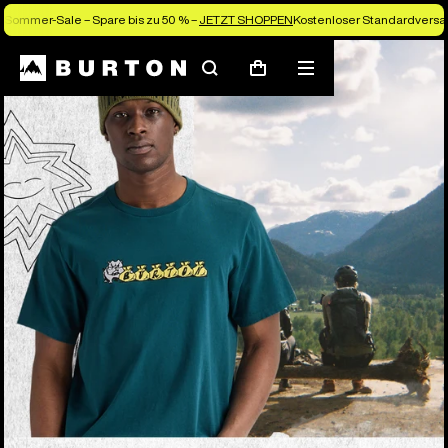
Sommer-Sale – Spare bis zu 50 % –
JETZT SHOPPEN
Kostenloser Standardversan
Suchen
Menü
Warenkorb