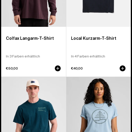
Colfax Langarm-T-Shirt
Local Kurzarm-T-Shirt
In 3 Farben erhältlich
In 4 Farben erhältlich
€50,00
€40,00
Burton
Burton
Moretown
Family
T-
Tree
Shirt
Kurzarm-
T-
Shirt