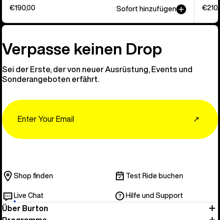
€190,00
€210
Sofort hinzufügen
Verpasse keinen Drop
Sei der Erste, der von neuer Ausrüstung, Events und
Sonderangeboten erfährt.
Email
↗
Shop finden
Test Ride buchen
Live Chat
Hilfe und Support
Über Burton
Programme