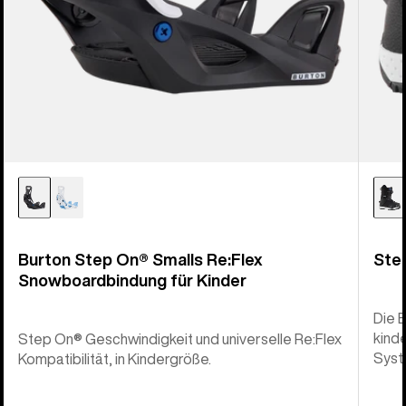
Burton Step On® Smalls Re:Flex
Ste
Snowboardbindung für Kinder
Die 
kinde
Step On® Geschwindigkeit und universelle Re:Flex
Syst
Kompatibilität, in Kindergröße.