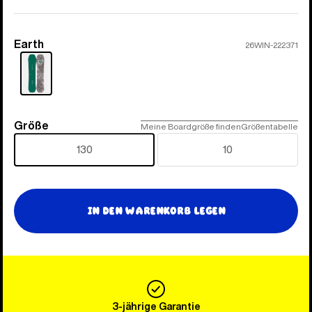
Earth
Farbe
26WIN-222371
Größe
Größe
Meine Boardgröße finden
Größentabelle
130
10
In den Warenkorb legen
3-jährige Garantie