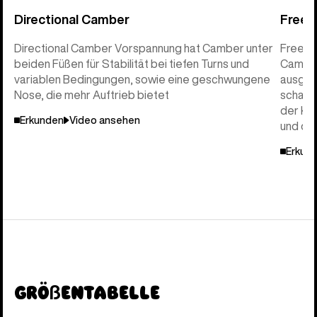
Directional Camber
Freeri
Directional Camber Vorspannung hat Camber unter
Freeri
beiden Füßen für Stabilität bei tiefen Turns und
Camber 
variablen Bedingungen, sowie eine geschwungene
ausgeri
Nose, die mehr Auftrieb bietet
schaffe
der Kan
Erkunden
Video ansehen
und de
Erkun
Größentabelle