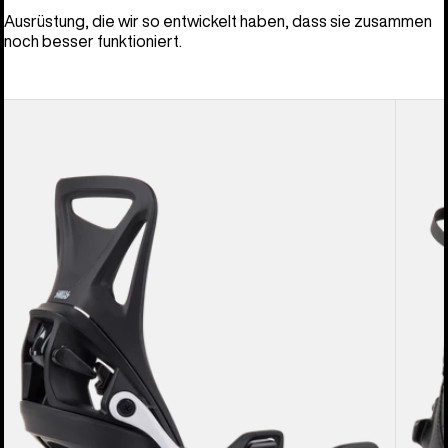
Ausrüstung, die wir so entwickelt haben, dass sie zusammen
noch besser funktioniert.
Burton
Burton
Step On®
Smalls
Smalls
Step 
Re:Flex
Snowb
Snowboardbindung
für
für
Kinder
Kinder