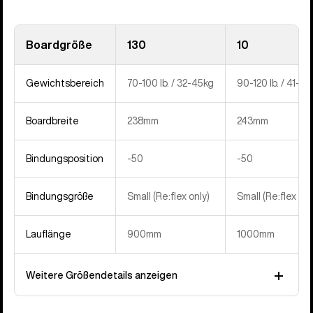
Boardgröße
130
10
Gewichtsbereich
70-100 lb. / 32-45kg
90-120 lb. / 41-5
Boardbreite
238mm
243mm
Bindungsposition
-50
-50
Bindungsgröße
Small (Re:flex only)
Small (Re:flex onl
Lauflänge
900mm
1000mm
Weitere Größendetails anzeigen