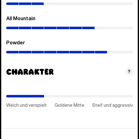
30%)
All Mountain
(0–
70%)
Powder
(0–
80%)
Charakter
(Goldene
?
Mitte)
Weich und verspielt
Goldene Mitte
Steif und aggressiv