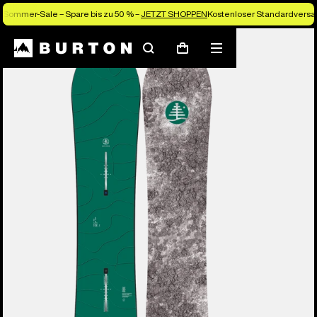
Sommer-Sale – Spare bis zu 50 % –
JETZT SHOPPEN
Kostenloser Standardversan
Die Experten von Burton erklären es dir
Suchen
Menü
Warenkorb