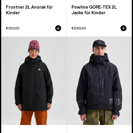
Frostner 2L Anorak für
Powline GORE-TEX 2L
Kinder
Jacke für Kinder
€150,00
€290,00
Burton
Burton
Reserve
[ak]®
2L
Acamar
Insulator
GORE-
Jacke
TEX
für
PRO
Damen
3L
Jacke
für
Herren