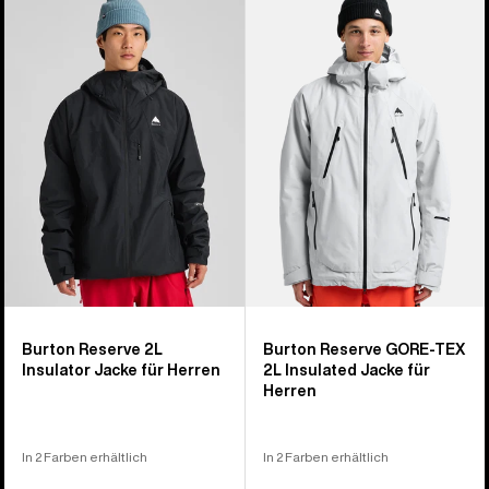
von
Reserve
Reserve
32
2L
GORE-
Produkten
Insulator
TEX
Jacke
2L
für
Insulated
Herren
Jacke
für
Herren
Burton Reserve 2L
Burton Reserve GORE-TEX
Insulator Jacke für Herren
2L Insulated Jacke für
Herren
In 2 Farben erhältlich
In 2 Farben erhältlich