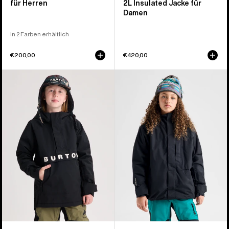
für Herren
2L Insulated Jacke für
Damen
In 2 Farben erhältlich
€200,00
€420,00
Burton
Burton
Frostner
Powline
2L
GORE-
Anorak
TEX
für
2L
Kinder
Jacke
für
Kinder