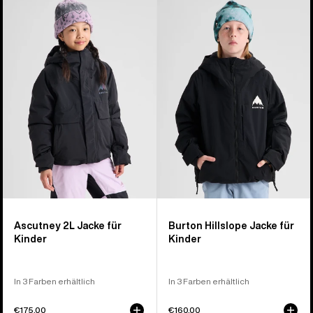
Ascutney
Hillslope
2L
Jacke
Jacke
für
für
Kinder
Kinder
Ascutney 2L Jacke für
Burton Hillslope Jacke für
Kinder
Kinder
In 3 Farben erhältlich
In 3 Farben erhältlich
€175,00
€160,00