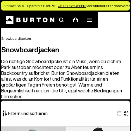
Sommer-Sale – Spare bis zu 50 % –
JETZT SHOPPEN
Kostenloser Standardversan
Suchen
Menü
Warenkorb
Snowboardjacken
Snowboardjacken
Die richtige Snowboardjacke ist ein Muss, wenn du dich im
Park austoben möchtest oder zu Abenteuern ins
Backcountry aufbrichst. Burton Snowboardjacken bieten
alles, was du an Komfort und Funktionalität für einen
großartigen Tag im Freien benötigst. Wärme und
Bequemlichkeit rund um die Uhr, egal welche Bedingungen
herrschen.
Filtern und sortieren
32
Burton
Burton