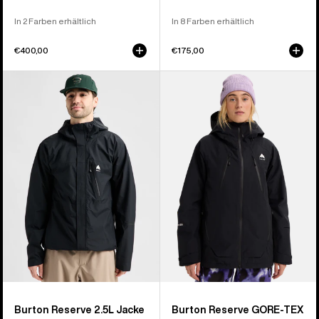
In 2 Farben erhältlich
In 8 Farben erhältlich
€400,00
€175,00
Burton
Burton
Reserve
Reserve
2.5L
GORE-
Jacke
TEX
für
2L
Herren
Insulated
Jacke
für
Damen
Burton Reserve 2.5L Jacke
Burton Reserve GORE-TEX