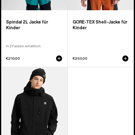
Spindal 2L Jacke für
GORE‑TEX Shell-Jacke für
Kinder
Kinder
In 2 Farben erhältlich
€210,00
€250,00
Burton
Reserve
2L
Stretch-
Jacke
für
Herren