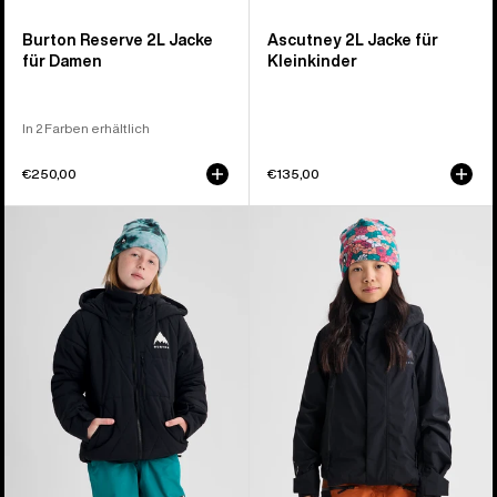
Burton Reserve 2L Jacke
Ascutney 2L Jacke für
für Damen
Kleinkinder
In 2 Farben erhältlich
€250,00
€135,00
Burton
Burton
Spindal
GORE-
2L
TEX
Jacke
Shell-
für
Jacke
Kinder
für
Kinder