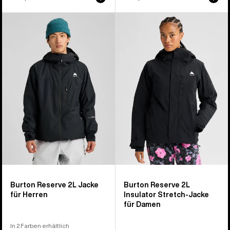
Burton
Burton
Reserve
Reserve
2L
2L
Jacke
Insulator
für
Stretch-
Herren
Jacke
für
Damen
Burton Reserve 2L Jacke
Burton Reserve 2L
für Herren
Insulator Stretch-Jacke
für Damen
In 2 Farben erhältlich