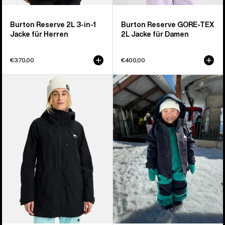
Burton Reserve 2L 3-in-1
Burton Reserve GORE-TEX
Jacke für Herren
2L Jacke für Damen
€370,00
€400,00
Burton
Burton
Reserve
Ascutney
2L
2L
Jacke
Jacke
für
für
Damen
Kleinkinder