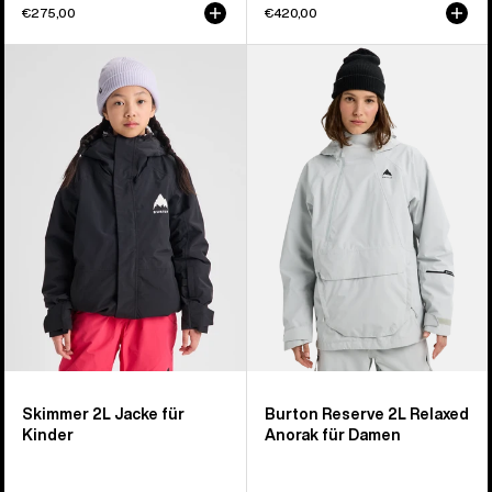
€275,00
€420,00
Burton
Burton
Skimmer
Reserve
Jacke
2L
für
Relaxed
Kinder
Anorak
für
Damen
Skimmer 2L Jacke für
Burton Reserve 2L Relaxed
Kinder
Anorak für Damen