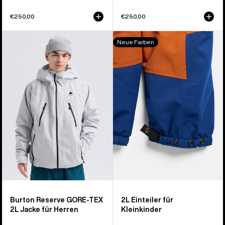
€250,00
€250,00
Burton
Burton
Neue Farben
Reserve
2L
GORE-
Overall
TEX
für
2L
Kleinkinder
Jacke
für
Herren
Burton Reserve GORE-TEX
2L Einteiler für
2L Jacke für Herren
Kleinkinder