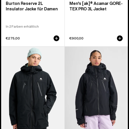
Burton Reserve 2L
Men's [ak]® Acamar GORE-
Insulator Jacke für Damen
TEX PRO 3L Jacket
In 2 Farben erhältlich
€275,00
€900,00
Burton
Burton
Reserve
Reserve
2L
GORE-
3-
TEX
in-
2L
1
Jacke
Jacke
für
für
Damen
Herren