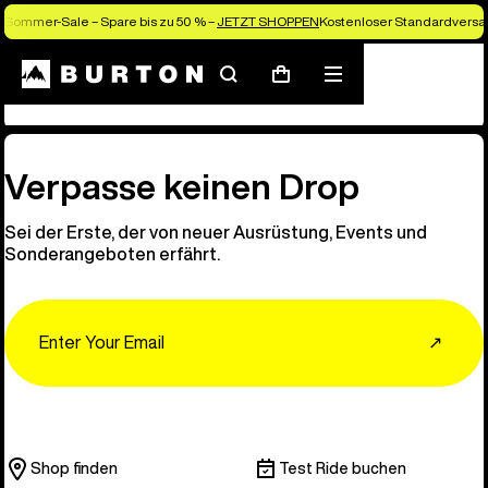
Sommer-Sale – Spare bis zu 50 % –
JETZT SHOPPEN
Kostenloser Standardversan
Kundenbewertungen
Suchen
Menü
Warenkorb
Verpasse keinen Drop
Sei der Erste, der von neuer Ausrüstung, Events und
Sonderangeboten erfährt.
Email
↗
Shop finden
Test Ride buchen