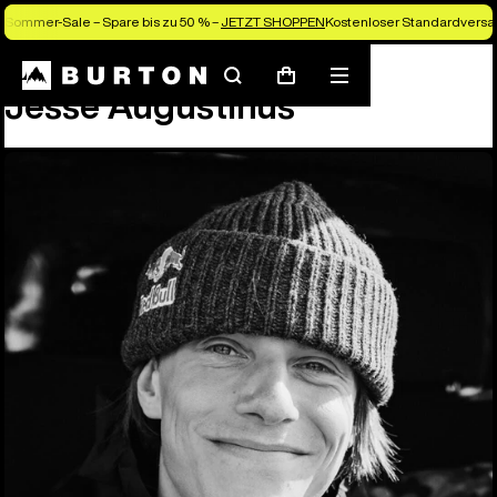
Sommer-Sale – Spare bis zu 50 % –
JETZT SHOPPEN
Kostenloser Standardversan
Team
Jesse Augustinus
Suchen
Menü
Warenkorb
Jesse Augustinus