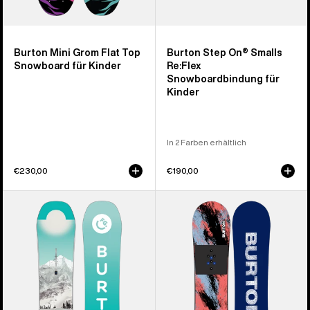
Burton Mini Grom Flat Top
Burton Step On® Smalls
Snowboard für Kinder
Re:Flex
Snowboardbindung für
Kinder
In 2 Farben erhältlich
€230,00
€190,00
Burton
Burton
Feelgood
Grom
Smalls
Camber
Camber
Snowboard
Snowboard
für
für
Kinder
Kinder