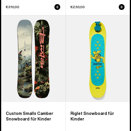
€310,00
€230,00
Burton
Burton
Custom
Riglet
Smalls
Snowboard
Camber
für
Snowboard
Kinder
für
Kinder
Custom Smalls Camber
Riglet Snowboard für
Snowboard für Kinder
Kinder