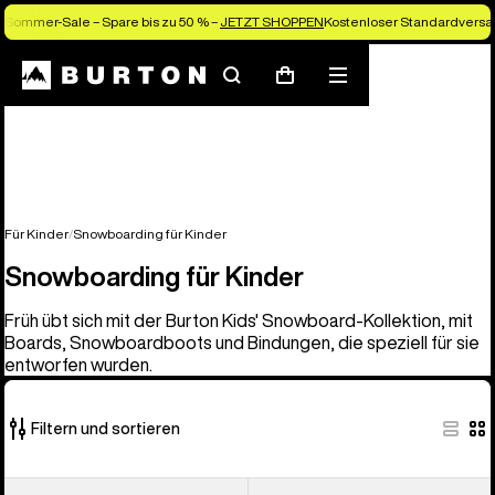
Sommer-Sale – Spare bis zu 50 % –
JETZT SHOPPEN
Kostenloser Standardversan
Suchen
Menü
Warenkorb
Für Kinder
Snowboarding für Kinder
Snowboarding für Kinder
Früh übt sich mit der Burton Kids' Snowboard-Kollektion, mit
Boards, Snowboardboots und Bindungen, die speziell für sie
entworfen wurden.
Filtern und sortieren
21
Burton
Burton