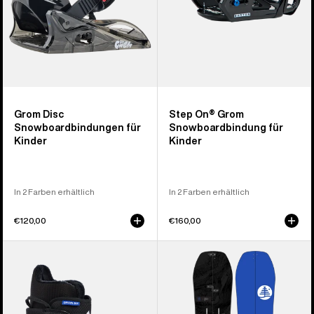
Grom Disc
Step On® Grom
Snowboardbindungen für
Snowboardbindung für
Kinder
Kinder
In 2 Farben erhältlich
In 2 Farben erhältlich
€120,00
€160,00
Burton
Burton
Grom
Family
Step On®
Tree
Snowboardboots
Hometown