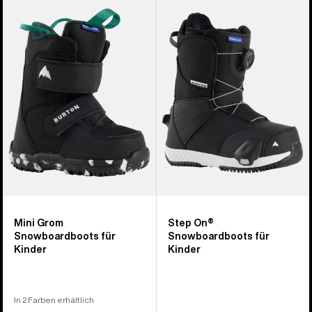
von
Mini
Smalls
21
Grom
Step On®
Produkten
Snowboardboots
Snowboardboots
für
für
Kinder
Kinder
Mini Grom
Step On®
Snowboardboots für
Snowboardboots für
Kinder
Kinder
In 2 Farben erhältlich