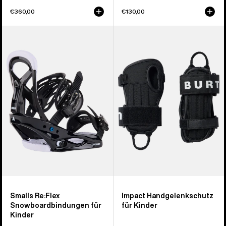
€360,00
€130,00
Burton
Burton
Smalls
Impact
Re:Flex
Handgelenkschutz
Snowboardbindung
für
für
Kinder
Kinder
Smalls Re:Flex
Impact Handgelenkschutz
Snowboardbindungen für
für Kinder
Kinder