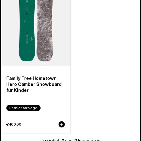
Hero
Camber
Snowboard
für
Kinder
Family Tree Hometown
Hero Camber Snowboard
für Kinder
Dernier arrivage
€400,00
Du siehst 21 von 21 Elementen