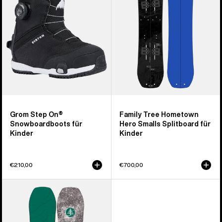
für
Hero
Kinder
Smalls
Splitboard
für
Kinder
Grom Step On®
Family Tree Hometown
Snowboardboots für
Hero Smalls Splitboard für
Kinder
Kinder
€210,00
€700,00
Burton
Family
Tree
Hometown