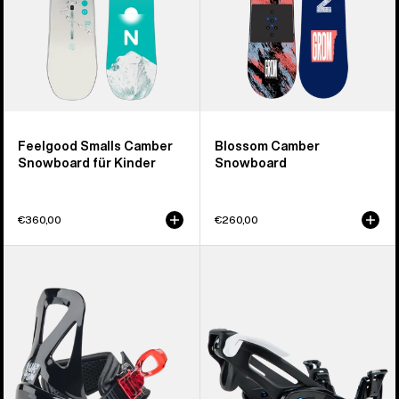
Feelgood Smalls Camber
Blossom Camber
Snowboard für Kinder
Snowboard
€360,00
€260,00
Burton
Burton
Grom
Step On®
Disc
Grom
Snowboardbindung
Snowboardbindung
für
für
Kinder
Kinder