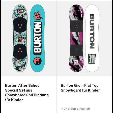
Burton
Burton
After
Grom
School
Flat
Special
Top
Set
Snowboard
aus
für
Snowboard
Kinder
und
Bindung
für
Kinder
Burton After School
Burton Grom Flat Top
Special Set aus
Snowboard für Kinder
Snowboard und Bindung
für Kinder
In 2 Farben erhältlich