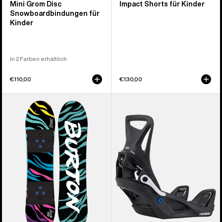
Mini Grom Disc
Impact Shorts für Kinder
Snowboardbindungen für
Kinder
In 2 Farben erhältlich
€110,00
€130,00
Burton
Burton
Mini
Step On®
Grom
Smalls
Flat
Re:Flex
Top
Snowboardbindung
Snowboard
für
für
Kinder
Kinder