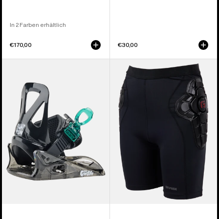
In 2 Farben erhältlich
€170,00
€30,00
Burton
Burton
Mini
Impact
Grom
Short
Disc
für
Snowboardbindung
Kinder
für
Kinder