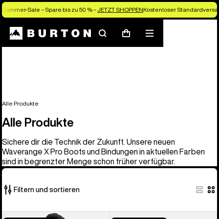
Sommer-Sale – Spare bis zu 50 % –
JETZT SHOPPEN
Kostenloser Standardversan
Suchen
Menü
Warenkorb
Alle Produkte
Alle Produkte
Sichere dir die Technik der Zukunft. Unsere neuen
Waverange X Pro Boots und Bindungen in aktuellen Farben
sind in begrenzter Menge schon früher verfügbar.
Filtern und sortieren
917
Burton
Burton