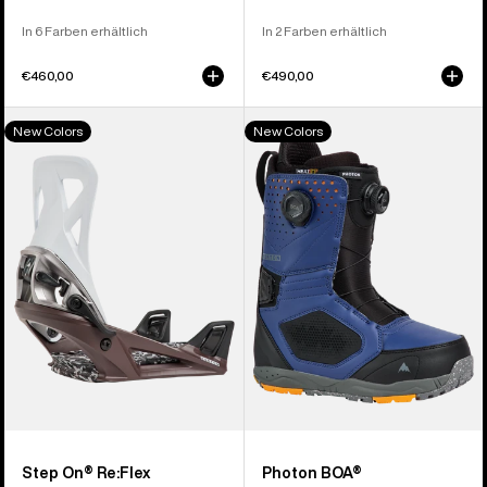
In 6 Farben erhältlich
In 2 Farben erhältlich
€460,00
€490,00
Burton
Burton
New Colors
New Colors
Step
Photon
On®
BOA®
Re:Flex
Snowboardboots
Snowboardbindung
für
für
Herren
Herren
Step On® Re:Flex
Photon BOA®