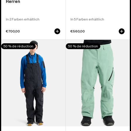
Herren
In 2 Farben erhältlich
In 5 Farben erhältlich
€700,00
€560,00
Burton
Burton
50 % de réduction
50 % de réduction
[ak]®
[ak]®
Cyclic
Cyclic
GORE-
GORE‑TEX
TEX
2L
2L
Hose
Latzhose
für
für
Herren
Herren