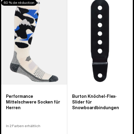
60 % de réduction
Performance
Knöchel-
Midweight
Flex-
Socken
Slider
für
für
Herren
Snowboardbindungen
Performance
Burton Knöchel-Flex-
Mittelschwere Socken für
Slider für
Herren
Snowboardbindungen
In 2 Farben erhältlich