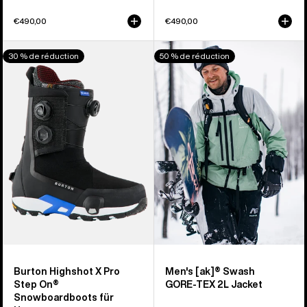
€490,00
€490,00
Burton
Burton
30 % de réduction
50 % de réduction
Highshot
[ak]®
X
Swash
Pro
GORE-
Step On®
TEX
Snowboardboots
2L
für
Jacke
Herren
für
Herren
Burton Highshot X Pro
Men's [ak]® Swash
Step On®
GORE‑TEX 2L Jacket
Snowboardboots für