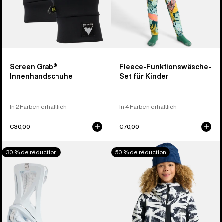
Screen Grab®
Fleece-Funktionswäsche-
Innenhandschuhe
Set für Kinder
In 2 Farben erhältlich
In 4 Farben erhältlich
€30,00
€70,00
Burton
Burton
30 % de réduction
50 % de réduction
Step
Hillslope
On®
Jacke
Genesis
für
Re:Flex
Kinder
Snowboardbindung
für