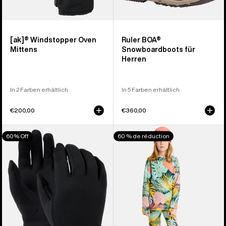
[ak]® Windstopper Oven
Ruler BOA®
Mittens
Snowboardboots für
Herren
In 2 Farben erhältlich
In 5 Farben erhältlich
€200,00
€360,00
Burton
Burton
60% Off
60 % de réduction
Screen
Fleece-
Grab®
Funktionswäsche-
Innenhandschuhe
Set
für
Kinder