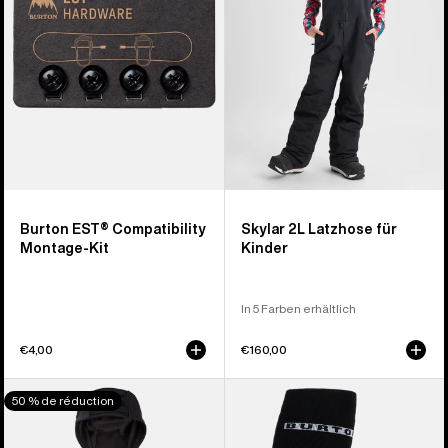
Kit
für
Kinder
Burton EST® Compatibility
Skylar 2L Latzhose für
Montage-Kit
Kinder
In 5 Farben erhältlich
€4,00
€160,00
Burton
Burton
50 % de réduction
Oak
Performance
Hoodie
Midweight