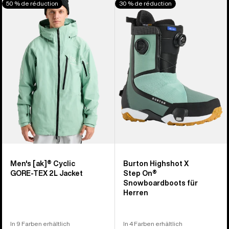
50 % de réduction
30 % de réduction
von
[ak]®
Highshot
917
Cyclic
X
Produkten
GORE‑TEX
Step On®
2L
Snowboardboots
Jacke
für
für
Herren
Herren
Men's [ak]® Cyclic
Burton Highshot X
GORE‑TEX 2L Jacket
Step On®
Snowboardboots für
Herren
In 9 Farben erhältlich
In 4 Farben erhältlich