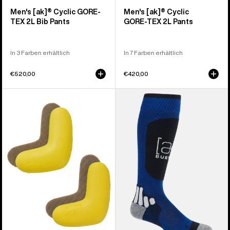
Men's [ak]® Cyclic GORE-
Men's [ak]® Cyclic
TEX 2L Bib Pants
GORE‑TEX 2L Pants
In 3 Farben erhältlich
In 7 Farben erhältlich
€520,00
€420,00
Burton
Burton
J-
[ak]®
Bar
Endurance
(er-
Socken
Pack)