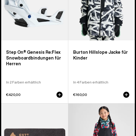
Herren
Step On® Genesis Re:Flex
Burton Hillslope Jacke für
Snowboardbindungen für
Kinder
Herren
In 2 Farben erhältlich
In 4 Farben erhältlich
€420,00
€160,00
Burton
Burton
EST®
Skylar
Compatibility
2L
Montage-
Latzhose