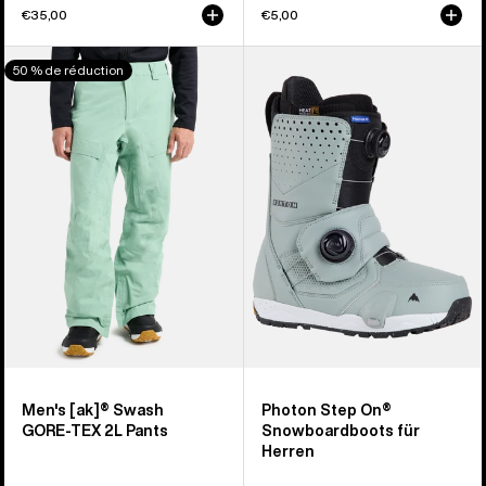
€35,00
€5,00
Burton
Burton
50 % de réduction
[ak]®
Photon
Swash
Step
GORE‑TEX
On®
2L
Snowboardboots
Hose
für
für
Herren
Herren
Men's [ak]® Swash
Photon Step On®
GORE‑TEX 2L Pants
Snowboardboots für
Herren