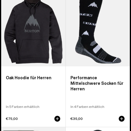
für
Socken
Herren
für
Herren
Oak Hoodie für Herren
Performance
Mittelschwere Socken für
Herren
In 5 Farben erhältlich
In 4 Farben erhältlich
€75,00
€35,00
Burton
Burton