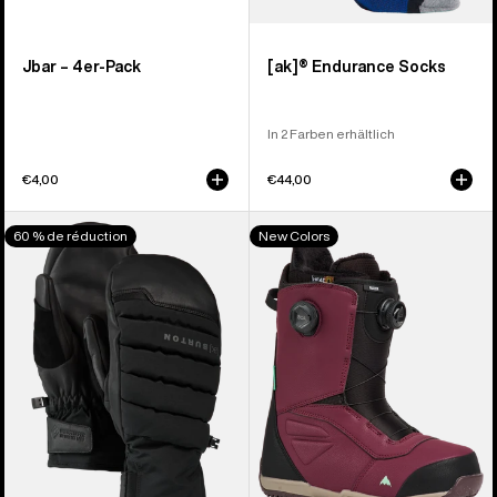
Jbar – 4er-Pack
[ak]® Endurance Socks
In 2 Farben erhältlich
€4,00
€44,00
Burton
Burton
60 % de réduction
New Colors
[ak]®
Ruler
Windstopper
BOA®
Oven
Snowboardboots
Fäustlinge
für
Herren