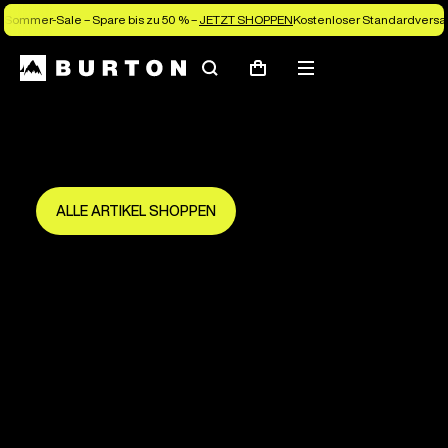
Sommer-Sale – Spare bis zu 50 % –
JETZT SHOPPEN
Kostenloser Standardversan
Suchen
Menü
Warenkorb
Spare bis zu 50 %
Die neue Saison beginnt hier.
Sei früh dabei und mach das Beste draus.
ALLE ARTIKEL SHOPPEN