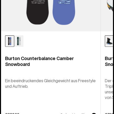
Burton Counterbalance Camber
Bur
Snowboard
Sno
Ein beeindruckendes Gleichgewicht aus Freestyle
Der 
und Auftrieb.
Trip
unse
von 