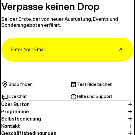
Entdecken 
Verpasse keinen Drop
Sei der Erste, der von neuer Ausrüstung, Events und
Sonderangeboten erfährt.
Email
↗
Shop finden
Test Ride buchen
Live Chat
Hilfe und Support
Über Burton
Programme
Selbstbedienung
Kontakt
Geschäftsbedingungen