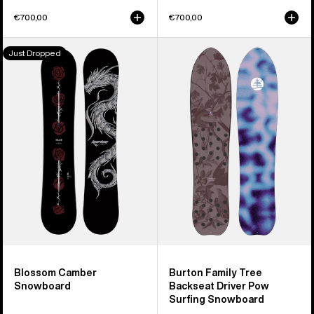
€700,00
€700,00
Burton
Burton
Just Dropped
Blossom
Family
Camber
Tree
Snowboard
Backseat
Driver
Pow
Surfing
Snowboard
Blossom Camber
Burton Family Tree
Snowboard
Backseat Driver Pow
Surfing Snowboard