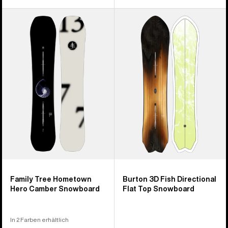
Burton
Burton
Family
3D
Tree
Fish
Hometown
Directional
Hero
Flat
Camber
Top
Snowboard
Snowboard
Family Tree Hometown
Burton 3D Fish Directional
Hero Camber Snowboard
Flat Top Snowboard
In 2 Farben erhältlich