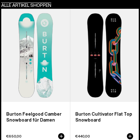
ALLE ARTIKEL SHOPPEN
Burton
Burton
Feelgood
Cultivator
Camber
Flat
Snowboard
Top
für
Snowboard
Damen
Burton Feelgood Camber
Burton Cultivator Flat Top
Snowboard für Damen
Snowboard
€650,00
€440,00