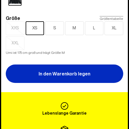
Größe
Größe
Größentabelle
XXS
XS
S
M
L
XL
Ausverkauft
XXL
Ausverkauft
Umi ist 175 cm groß und trägt Größe M
In den Warenkorb legen
Lebenslange Garantie