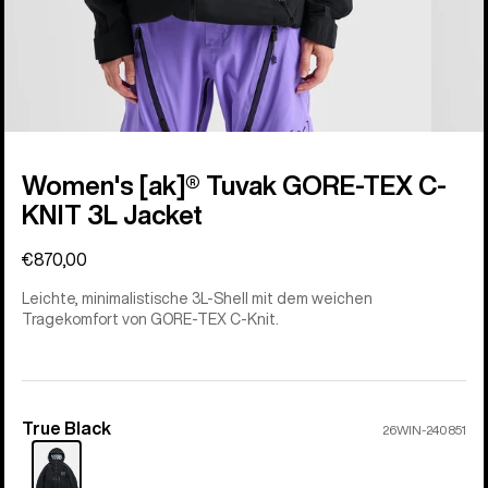
Women's [ak]® Tuvak GORE-TEX C-
KNIT 3L Jacket
€870,00
Leichte, minimalistische 3L-Shell mit dem weichen
Tragekomfort von GORE-TEX C-Knit.
True Black
Farbe
26WIN-240851