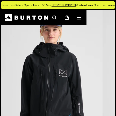
Sommer-Sale – Spare bis zu 50 % –
JETZT SHOPPEN
Kostenloser Standardversan
Die Experten von Burton erklären es dir
Suchen
Menü
Warenkorb