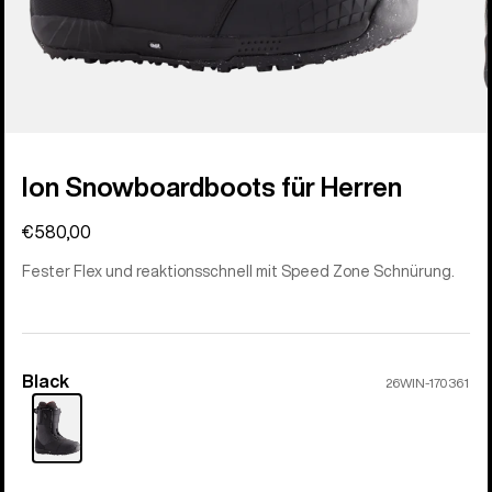
Ion Snowboardboots für Herren
€580,00
Fester Flex und reaktionsschnell mit Speed Zone Schnürung.
Black
Farbe
26WIN-170361