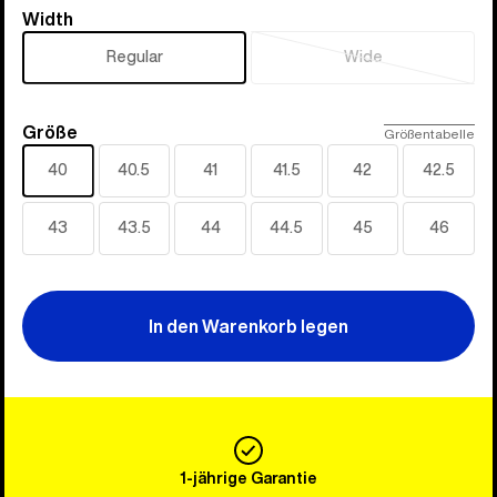
Width
Width
Regular
Wide
Ausverkauft
Größe
Größe
Größentabelle
40
40.5
41
41.5
42
42.5
43
43.5
44
44.5
45
46
In den Warenkorb legen
1-jährige Garantie