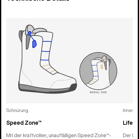
Schnürung
Innens
Speed Zone™
Life I
Mit der kraftvollen, unauffälligen Speed Zone™-
Der Lif