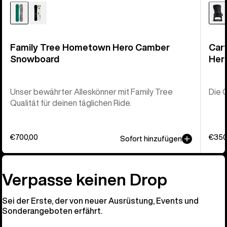
Family Tree Hometown Hero Camber
Car
Snowboard
Her
Unser bewährter Alleskönner mit Family Tree
Die C
Qualität für deinen täglichen Ride.
€700,00
€350
Sofort hinzufügen
Verpasse keinen Drop
Sei der Erste, der von neuer Ausrüstung, Events und
Sonderangeboten erfährt.