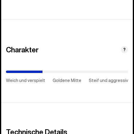
Charakter
(Steif
?
und
aggressiv)
Weich und verspielt
Goldene Mitte
Steif und aggressiv
Technische Details