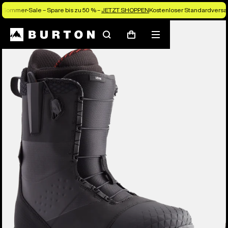
Sommer-Sale – Spare bis zu 50 % –
JETZT SHOPPEN
Kostenloser Standardversan
Die Experten von Burton erklären es dir
Suchen
Menü
Warenkorb