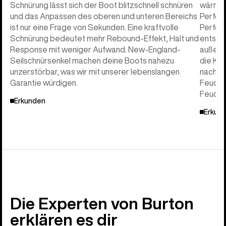
Schnürung lässt sich der Boot blitzschnell schnüren
wärmev
und das Anpassen des oberen und unteren Bereichs
Perfor
ist nur eine Frage von Sekunden. Eine kraftvolle
Perfor
Schnürung bedeutet mehr Rebound-Effekt, Halt und
entspa
Response mit weniger Aufwand. New-England-
außerd
Seilschnürsenkel machen deine Boots nahezu
die Kör
unzerstörbar, was wir mit unserer lebenslangen
nach in
Garantie würdigen.
Feucht
Feuchti
Erkunden
Erkun
Die Experten von Burton
erklären es dir