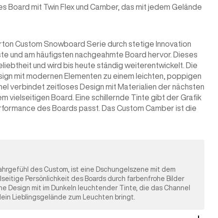
tes Board mit Twin Flex und Camber, das mit jedem Gelände
urton Custom Snowboard Serie durch stetige Innovation
tigste und am häufigsten nachgeahmte Board hervor. Dieses
liebtheit und wird bis heute ständig weiterentwickelt. Die
esign mit modernen Elementen zu einem leichten, poppigen
el verbindet zeitloses Design mit Materialien der nächsten
 vielseitigen Board. Eine schillernde Tinte gibt der Grafik
rformance des Boards passt. Das Custom Camber ist die
 Fahrgefühl des Custom, ist eine Dschungelszene mit dem
lseitige Persönlichkeit des Boards durch farbenfrohe Bilder
ne Design mit im Dunkeln leuchtender Tinte, die das Channel
ein Lieblingsgelände zum Leuchten bringt.