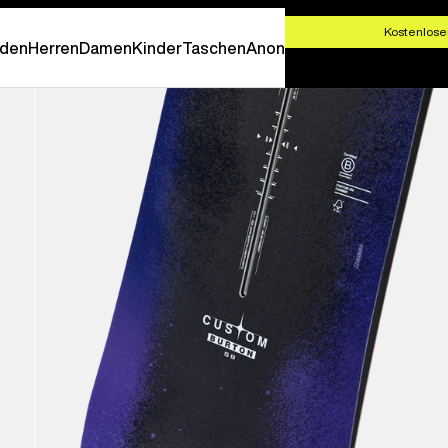
T SHOPPEN
Kostenlose
den
Herren
Damen
Kinder
Taschen
Anon