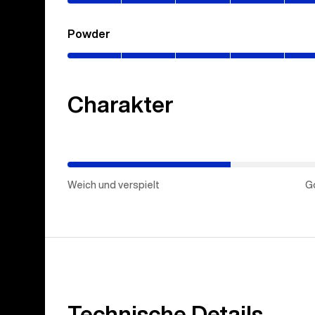
Powder
(0–
60%)
Charakter
(Goldene
Mitte)
Weich und verspielt
G
Technische Details