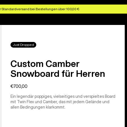
r Standardversand bei Bestellungen über 100,00 €
Just Dropped
Custom Camber
Snowboard für Herren
€700,00
Ein legendär poppiges, vielseitiges und verspieltes Board
mit Twin Flex und Camber, das mit jedem Gelände und
allen Bedingungen klarkommt.