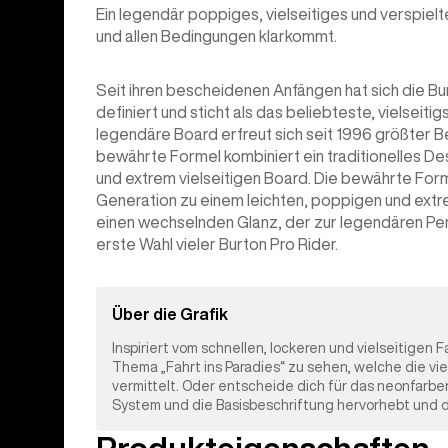
Ein legendär poppiges, vielseitiges und verspiel
und allen Bedingungen klarkommt.
Seit ihren bescheidenen Anfängen hat sich die B
definiert und sticht als das beliebteste, vielsei
legendäre Board erfreut sich seit 1996 größter Be
bewährte Formel kombiniert ein traditionelles D
und extrem vielseitigen Board. Die bewährte Form
Generation zu einem leichten, poppigen und extrem
einen wechselnden Glanz, der zur legendären Pe
erste Wahl vieler Burton Pro Rider.
Über die Grafik
Inspiriert vom schnellen, lockeren und vielseitigen
Thema „Fahrt ins Paradies“ zu sehen, welche die vie
vermittelt. Oder entscheide dich für das neonfarbe
System und die Basisbeschriftung hervorhebt und d