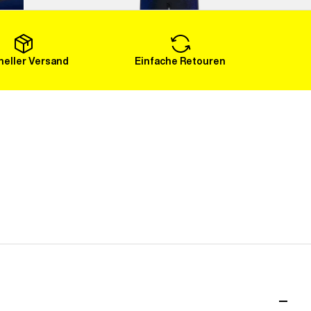
Mehr laden
eller Versand
Einfache Retouren