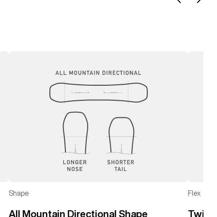
Nach
Nach
links
recht
schieben
schie
Shape
Flex
All Mountain Directional Shape
Twin-