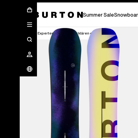
Sommer-Sale – Spare bis zu 50 % –
JETZ
Summer Sale
Snowboar
Die Experten von Burton erklären es dir