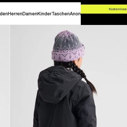
T SHOPPEN
Kostenlose
den
Herren
Damen
Kinder
Taschen
Anon