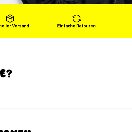
Mehr laden
eller Versand
Einfache Retouren
ge?