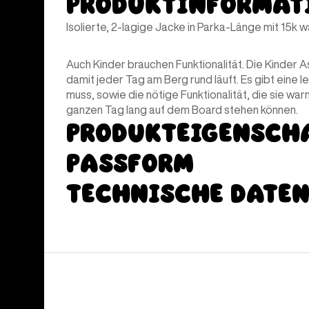
Produktinformat
Isolierte, 2-lagige Jacke in Parka-Länge mit 15k
Auch Kinder brauchen Funktionalität. Die Kinder A
damit jeder Tag am Berg rund läuft. Es gibt eine l
muss, sowie die nötige Funktionalität, die sie wa
ganzen Tag lang auf dem Board stehen können.
Produkteigensch
Passform
Technische Date