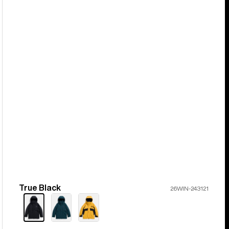
True Black
Farbe
26WIN-243121