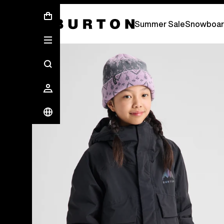
Sommer-Sale – Spare bis zu 50 % –
JETZ
Summer Sale
Snowboar
Die Experten von Burton erklären es dir