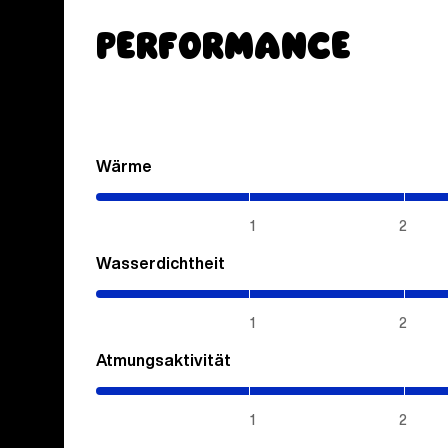
Performance
Wärme
(2.85
/
5)
1
2
Wasserdichtheit
(4
/
5)
1
2
Atmungsaktivität
(4
/
5)
1
2