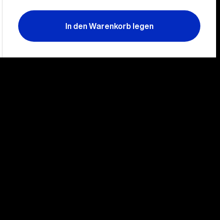
In den Warenkorb legen
Nach
Na
links
rec
schieb
sc