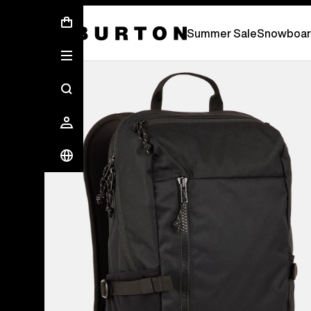
Sommer-Sale – Spare bis zu 50 % –
JETZ
Summer Sale
Snowboar