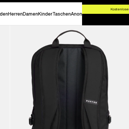
T SHOPPEN
Kostenlose
den
Herren
Damen
Kinder
Taschen
Anon