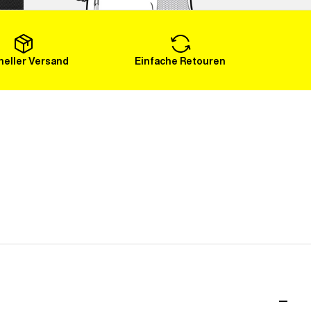
Mehr laden
eller Versand
Einfache Retouren