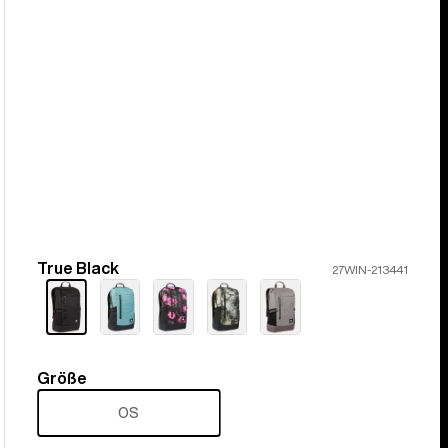
True Black
Farbe
27WIN-213441
Größe
Größe
OS