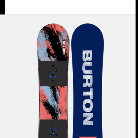
Burton
Grom
Camber
Snowboard
für
Kinder