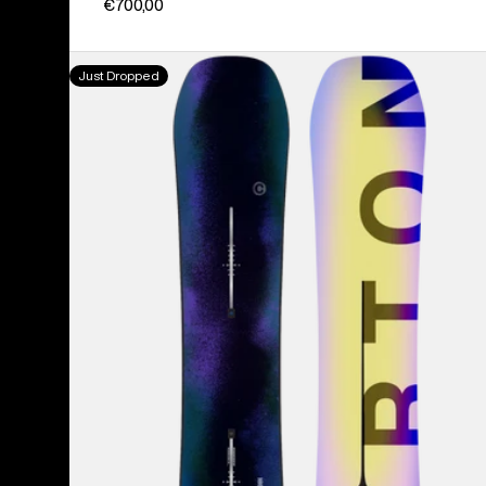
€700,00
Burton
Just Dropped
Custom
Flying
V
Snowboard
für
Herren