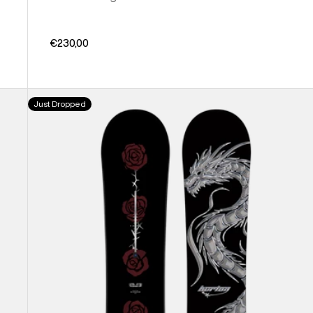
€230,00
Burton
Just Dropped
Blossom
Camber
Snowboard