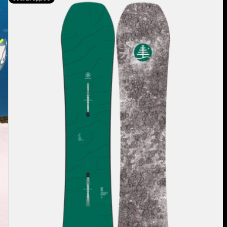
Family
Tree
Hometown
Hero
Camber
Snowboard
für
Kinder