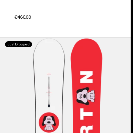
€460,00
Burton
Just Dropped
Process
Camber
Snowboard
für
Herren