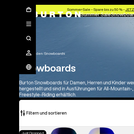
Sommer-Sale – Spare bis zu 50 % –
JETZ
Summer Sale
Snowboar
Snowboarden
Snowboards
Snowboards
Burton Snowboards für Damen, Herren und Kinder wer
hergestellt und sind in Ausführungen für All-Mountain
Freestyle-Riding erhältlich.
Filtern und sortieren
22
Burton
Just Dropped