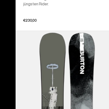
jüngsten Rider.
€230,00
Burton
Instigator
PurePop
Camber
Snowboard
für
Herren