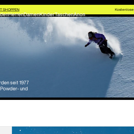
T SHOPPEN
Kostenlose
den
Herren
Damen
Kinder
Taschen
Anon
den seit 1977
-, Powder- und