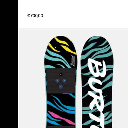
€700,00
Burton
Mini
Grom
Flat
Top
Snowboard
für
Kinder