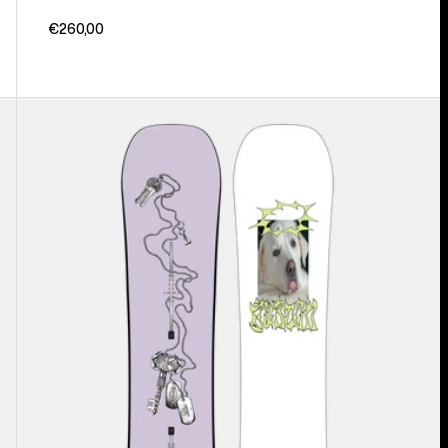
€260,00
Burton
Good
Company
Camber
Snowboard