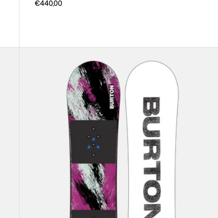
€440,00
Burton
Grom
Flat
Top
Snowboard
für
Kinder