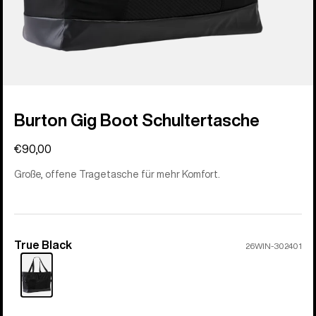
Burton Gig Boot Schultertasche
€90,00
Große, offene Tragetasche für mehr Komfort.
True Black
Farbe
26WIN-302401