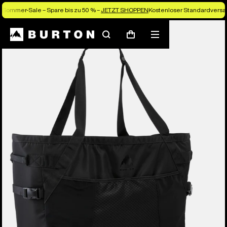
Sommer-Sale – Spare bis zu 50 % –
JETZT SHOPPEN
Kostenloser Standardversan
Die Experten von Burton erklären es dir
Suchen
Menü
Warenkorb