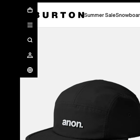
Sommer-Sale – Spare bis zu 50 % –
JETZ
Summer Sale
Snowboar