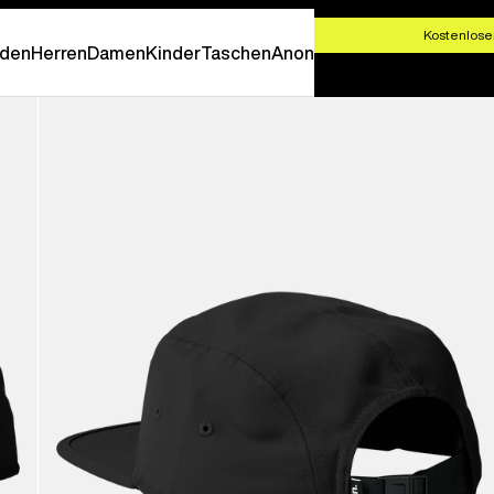
T SHOPPEN
Kostenlose
den
Herren
Damen
Kinder
Taschen
Anon