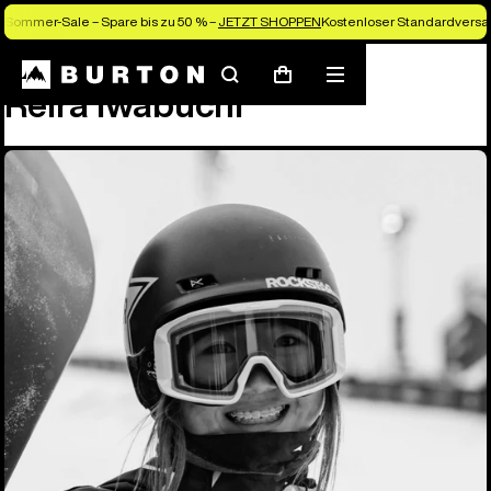
Sommer-Sale – Spare bis zu 50 % –
JETZT SHOPPEN
Kostenloser Standardversan
Team
Reira Iwabuchi
Suchen
Menü
Warenkorb
Reira Iwabuchi