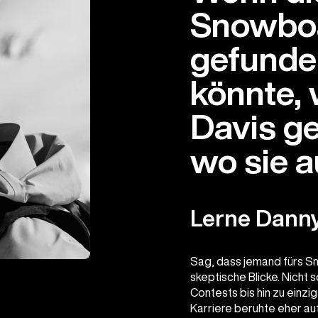
Snowbo
gefunde
könnte,
Davis g
wo sie a
Lerne Dann
Sag, dass jemand fürs S
skeptische Blicke. Nicht 
Contests bis hin zu einz
Karriere beruhte eher auf