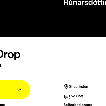
Rúnarsdótti
Drop
d
Shop finden
↗
Live Chat
mme
Selbstbedienung