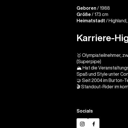
Geboren
/ 1988
Größe
/ 173 cm
Heimatstadt
/ Highland,
Karriere-Hig
🥇 Olympiateilnehmer, z
(Superpipe)
🏔️ Hat die Veranstaltung
Spaß und Style unter Co
🤝 Seit 2004 im Burton-
🎬 Standout-Rider im kom
Socials
Instagram
Facebook