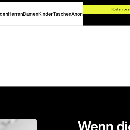
T SHOPPEN
Kostenlose
den
Herren
Damen
Kinder
Taschen
Anon
Wenn di