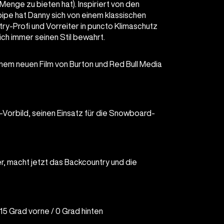
Menge zu bieten hat). Inspiriert von den
ipe hat Danny sich von einem klassischen
ry-Profi und Vorreiter in puncto Klimaschutz
sich immer seinen Stil bewahrt.
inem neuen Film von Burton und Red Bull Media
Vorbild, seinen Einsatz für die Snowboard-
, macht jetzt das Backcountry und die
 15 Grad vorne / 0 Grad hinten