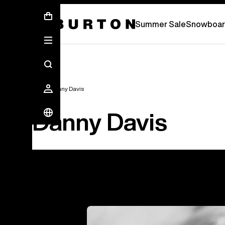
Sommer-Sale – Spare bis zu 50 % –
JETZ
Summer Sale
Snowboar
Team
Danny Davis
Danny Davis