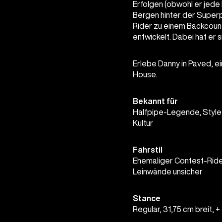
Erfolgen (obwohl er jede 
Bergen hinter der Superp
Rider zu einem Backcount
entwickelt. Dabei hat er 
Erlebe Danny in Paved, e
House.
Bekannt für
Halfpipe-Legende, Style-
Kultur
Fahrstil
Ehemaliger Contest-Rider
Leinwände unsicher
Stance
Regular, 31,75 cm breit, +