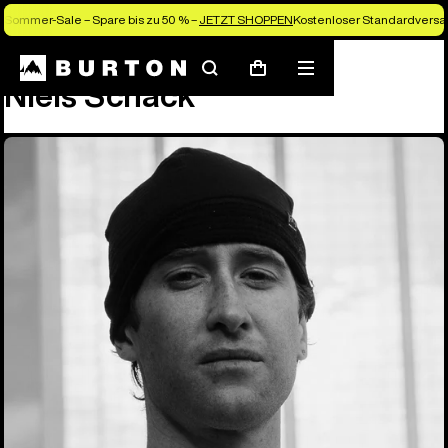
Sommer-Sale – Spare bis zu 50 % –
JETZT SHOPPEN
Kostenloser Standardversan
Team
Niels Schack
Suchen
Menü
Warenkorb
Niels Schack