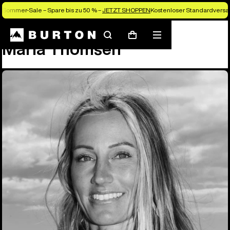
Sommer-Sale – Spare bis zu 50 % –
JETZT SHOPPEN
Kostenloser Standardversan
Team
Maria Thomsen
Suchen
Menü
Warenkorb
Maria Thomsen