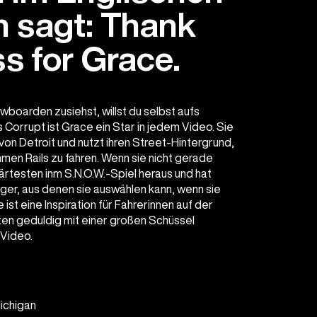
n sagt: Thank
s for Grace.
oarden zusiehst, willst du selbst aufs
is Corrupt ist Grace ein Star in jedem Video. Sie
n Detroit und nutzt ihren Street-Hintergrund,
en Rails zu fahren. Wenn sie nicht gerade
Härtesten inm S.N.O.W.-Spiel heraus und hat
ger, aus denen sie auswählen kann, wenn sie
ist eine Inspiration für Fahrerinnen auf der
ten geduldig mit einer großen Schüssel
 Video.
Michigan