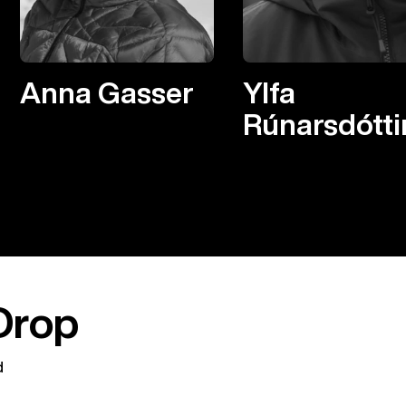
Anna Gasser
Ylfa
Rúnarsdótti
Drop
d