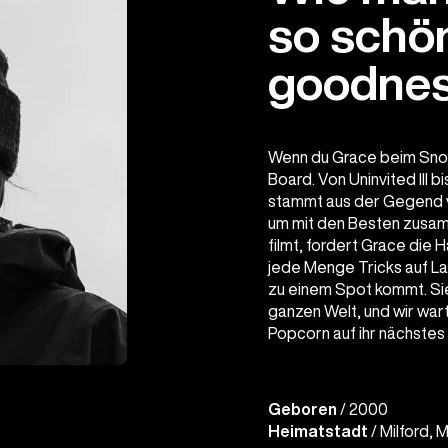
so schö
goodnes
Wenn du Grace beim Snowb
Board. Von Uninvited III b
stammt aus der Gegend vo
um mit den Besten zusamm
filmt, fordert Grace die 
jede Menge Tricks auf La
zu einem Spot kommt. Sie 
ganzen Welt, und wir war
Popcorn auf ihr nächstes
Geboren
/ 2000
Heimatstadt
/ Milford, 