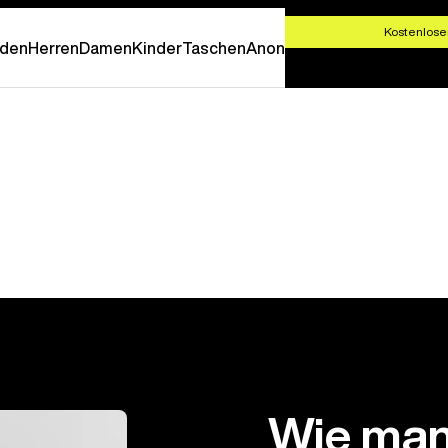
T SHOPPEN
Kostenlose
den
Herren
Damen
Kinder
Taschen
Anon
Wie man