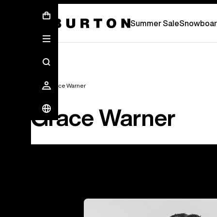
Sommer-Sale – Spare bis zu 50 % –
JETZ
Summer Sale
Snowboar
Team
Grace Warner
Grace Warner