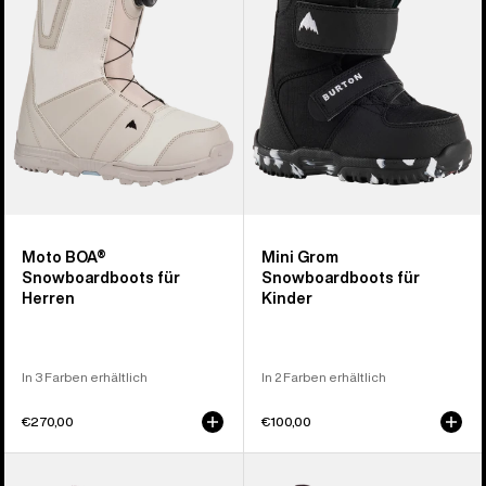
für
für
Herren
Kinder
Moto BOA®
Mini Grom
Snowboardboots für
Snowboardboots für
Herren
Kinder
In 3 Farben erhältlich
In 2 Farben erhältlich
€270,00
€100,00
Burton
Burton