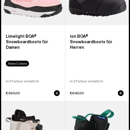
Limelight BOA®
Ion BOA®
Snowboardboots für
Snowboardboots für
Damen
Herren
New Colors
In 5 Farben erhältlich
In 2 Farben erhältlich
€360,00
€640,00
Burton
Burton
Moto
Mini
BOA®
Grom
Snowboardboots
Snowboardboots