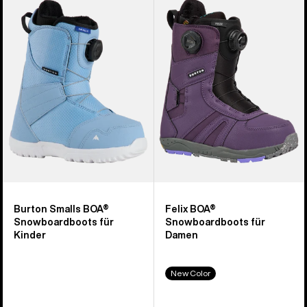
Smalls
Felix
BOA®
BOA®
Snowboardboots
Snowboardboots
für
für
Kinder
Damen
Burton Smalls BOA®
Felix BOA®
Snowboardboots für
Snowboardboots für
Kinder
Damen
New Color