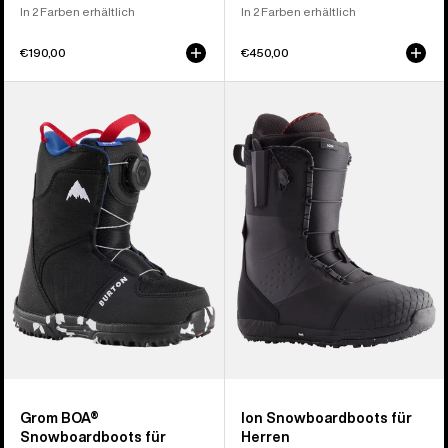
In 2 Farben erhältlich
In 2 Farben erhältlich
€190,00
€450,00
Burton
Burton
Grom
Ion
BOA®
Snowboard-
Snowboardboots
Boots
für
für
Kinder
Herren
Grom BOA®
Ion Snowboardboots für
Snowboardboots für
Herren