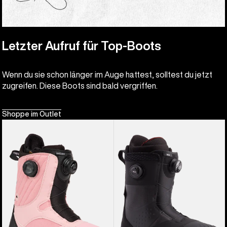
Letzter Aufruf für Top-Boots
Wenn du sie schon länger im Auge hattest, solltest du jetzt
zugreifen. Diese Boots sind bald vergriffen.
Shoppe im Outlet
Burton
Burton
Limelight
Ion
BOA®
BOA®
Snowboardboots
Snowboardboots
für
für
Damen
Herren