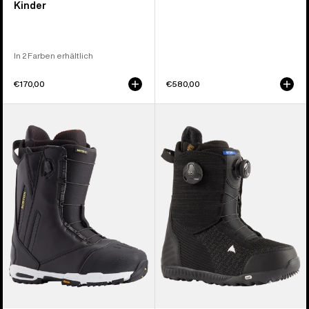
Kinder
In 2 Farben erhältlich
€170,00
€580,00
Burton
Burton
Driver
Ritual
X
BOA®
Snowboardboots
Snowboardboots
für
für
Herren
Damen