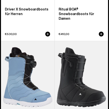
Driver X Snowboardboots
Ritual BOA®
für Herren
Snowboardboots für
Damen
€530,00
€410,00
Burton
Burton
Mint
Moto
BOA®
Snowboardboot
Snowboardboots
für
für
Herren
Damen