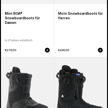
Mint BOA®
Moto Snowboardboots für
Snowboardboots für
Herren
Damen
In 2 Farben erhältlich
€270,00
€240,00
Burton
Burton
Mint
Swath
Snowboardboot
BOA®
für
Snowboardboot
Damen
für
Herren