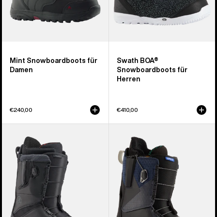
Mint Snowboardboots für
Swath BOA®
Damen
Snowboardboots für
Herren
€240,00
€410,00
Burton
Burton
Tourist
Supreme
Snowboardboots
Snowboardboots
für
für
Herren
Damen